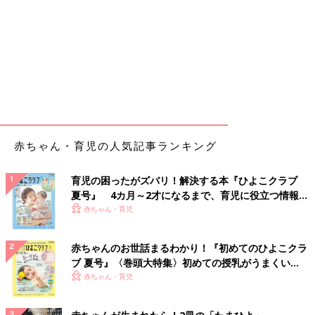
赤ちゃん・育児の人気記事ランキング
育児の困ったがズバリ！解決する本『ひよこクラブ
夏号』 4カ月～2才になるまで、育児に役立つ情報が
いっぱい！
赤ちゃん・育児
赤ちゃんのお世話まるわかり！『初めてのひよこクラ
ブ 夏号』〈巻頭大特集〉初めての授乳がうまくい
く！ おっぱい・ミルクの基本と夏のトラブル 解決テ
赤ちゃん・育児
ク