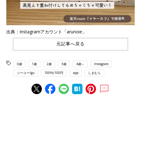
出典：Instagramアカウント「arunoie」
元記事へ戻る
0歳
1歳
2歳
3歳
4歳～
Instagram
ジーユー/gu
100均/100円
app
しまむら