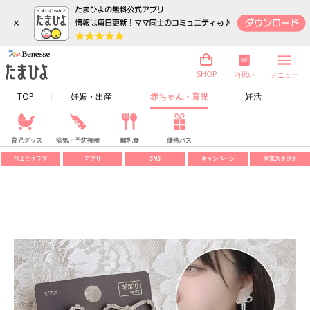
×
内祝い
SHOP
メニュー
TOP
妊娠・出産
赤ちゃん・育児
妊活
育児グッズ
病気・予防接種
離乳食
優待パス
ひよこクラブ
アプリ
SNS
キャンペーン
写真スタジオ