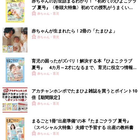
赤ちゃんのお世話まるわかり！『初めてのひよこクラ
ブ 夏号』〈巻頭大特集〉初めての授乳がうまくい
く！ おっぱい・ミルクの基本と夏のトラブル 解決テ
赤ちゃん・育児
ク
赤ちゃんが生まれたら！2冊の「たまひよ」
赤ちゃん・育児
育児の困ったがズバリ！解決する本『ひよこクラブ
夏号』 4カ月～2才になるまで、育児に役立つ情報が
いっぱい！
赤ちゃん・育児
アカチャンホンポでたまひよ雑誌を買うとポイント10
倍【期間限定】
赤ちゃん・育児
まるごと1冊“出産準備”の本『たまごクラブ 夏号』
〈スペシャル大特集〉夫婦で予習する 出産の教科書
赤ちゃん・育児