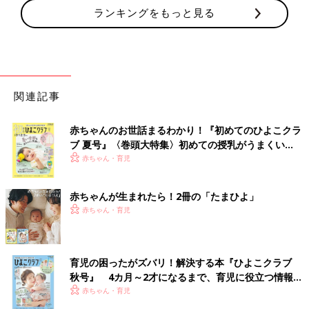
ランキングをもっと見る
関連記事
赤ちゃんのお世話まるわかり！『初めてのひよこクラ
ブ 夏号』〈巻頭大特集〉初めての授乳がうまくい
く！ おっぱい・ミルクの基本と夏のトラブル 解決テ
赤ちゃん・育児
ク
赤ちゃんが生まれたら！2冊の「たまひよ」
赤ちゃん・育児
育児の困ったがズバリ！解決する本『ひよこクラブ
秋号』 4カ月～2才になるまで、育児に役立つ情報が
いっぱい！
赤ちゃん・育児