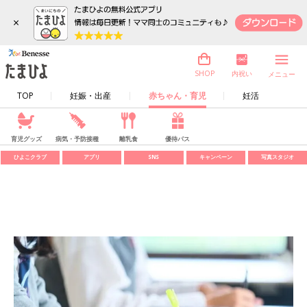
×
内祝い
SHOP
メニュー
TOP
妊娠・出産
赤ちゃん・育児
妊活
育児グッズ
病気・予防接種
離乳食
優待パス
ひよこクラブ
アプリ
SNS
キャンペーン
写真スタジオ