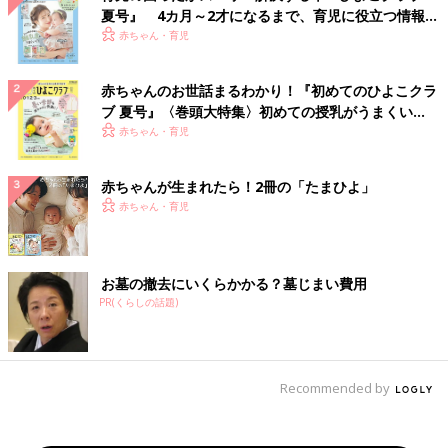
夏号』 4カ月～2才になるまで、育児に役立つ情報が
いっぱい！
赤ちゃん・育児
赤ちゃんのお世話まるわかり！『初めてのひよこクラ
ブ 夏号』〈巻頭大特集〉初めての授乳がうまくい
く！ おっぱい・ミルクの基本と夏のトラブル 解決テ
赤ちゃん・育児
ク
赤ちゃんが生まれたら！2冊の「たまひよ」
赤ちゃん・育児
お墓の撤去にいくらかかる？墓じまい費用
PR(くらしの話題)
Recommended by