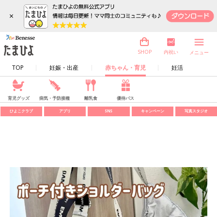
×
内祝い
SHOP
メニュー
TOP
妊娠・出産
赤ちゃん・育児
妊活
育児グッズ
病気・予防接種
離乳食
優待パス
ひよこクラブ
アプリ
SNS
キャンペーン
写真スタジオ