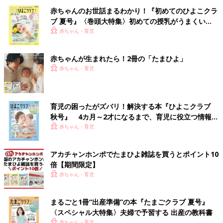
赤ちゃんのお世話まるわかり！『初めてのひよこクラ
ブ 夏号』〈巻頭大特集〉初めての授乳がうまくい
く！ おっぱい・ミルクの基本と夏のトラブル 解決テ
赤ちゃん・育児
ク
赤ちゃんが生まれたら！2冊の「たまひよ」
赤ちゃん・育児
育児の困ったがズバリ！解決する本『ひよこクラブ
秋号』 4カ月～2才になるまで、育児に役立つ情報が
いっぱい！
赤ちゃん・育児
アカチャンホンポでたまひよ雑誌を買うとポイント10
倍【期間限定】
赤ちゃん・育児
まるごと1冊“出産準備”の本『たまごクラブ 夏号』
〈スペシャル大特集〉夫婦で予習する 出産の教科書
赤ちゃん・育児