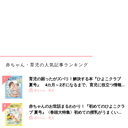
赤ちゃん・育児の人気記事ランキング
育児の困ったがズバリ！解決する本『ひよこクラブ
夏号』 4カ月～2才になるまで、育児に役立つ情報が
いっぱい！
赤ちゃん・育児
赤ちゃんのお世話まるわかり！『初めてのひよこクラ
ブ 夏号』〈巻頭大特集〉初めての授乳がうまくい
く！ おっぱい・ミルクの基本と夏のトラブル 解決テ
赤ちゃん・育児
ク