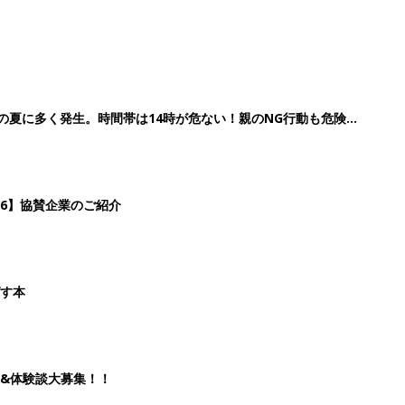
歳の夏に多く発生。時間帯は14時が危ない！親のNG行動も危険を
26】協賛企業のご紹介
ばす本
&体験談大募集！！