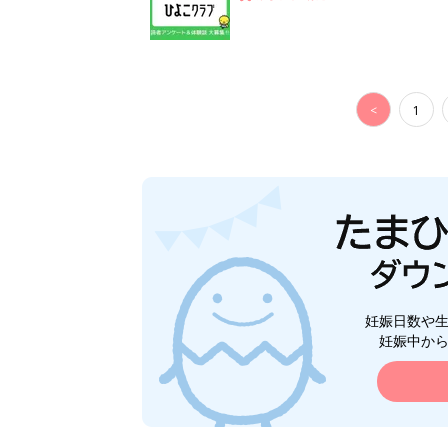
<
1
妊娠日数や
妊娠中か