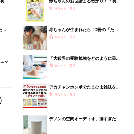
初め
赤ちゃんのお世話まるわかり！『初め
大特
てのひよこクラブ 夏号』〈巻頭大特
赤ちゃん・育児
 お
集〉初めての授乳がうまくいく！ お
ブル
っぱい・ミルクの基本と夏のトラブル
解決テク
たま
赤ちゃんが生まれたら！2冊の「たま
ひよ」
赤ちゃん・育児
「大殺界の受験勉強をどのように乗り
ェッ
切ればよい？」細木かおりさんの人生
赤ちゃん・育児
相談186回
アカチャンホンポでたまひよ雑誌を買
うとポイント10倍【期間限定】
赤ちゃん・育児
デノンの空間オーディオ、凄すぎた