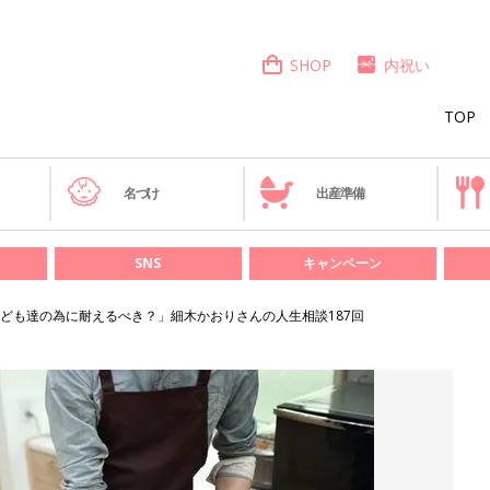
SHOP
内祝い
TOP
き
名づけ
出産準備
SNS
キャンペーン
ども達の為に耐えるべき？」細木かおりさんの人生相談187回