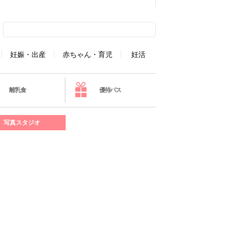
妊娠・出産
赤ちゃん・育児
妊活
離乳食
優待パス
写真スタジオ