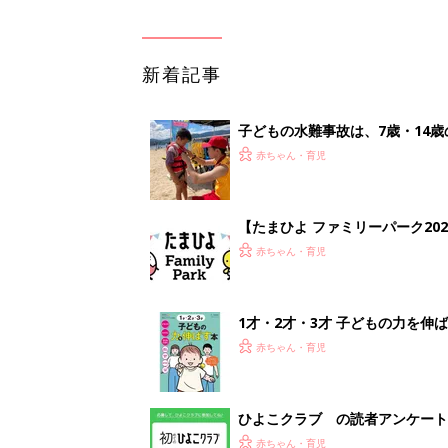
新着記事
子どもの水難事故は、7歳・14
まねく【専門家】
赤ちゃん・育児
【たまひよ ファミリーパーク20
赤ちゃん・育児
1才・2才・3才 子どもの力を伸
赤ちゃん・育児
ひよこクラブ の読者アンケート
赤ちゃん・育児