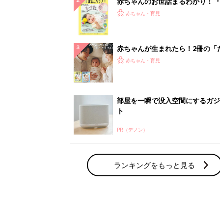
赤ちゃんのお世話まるわかり！『
てのひよこクラブ 夏号』〈巻頭
赤ちゃん・育児
集〉初めての授乳がうまくいく！
っぱい・ミルクの基本と夏のトラ
解決テク
赤ちゃんが生まれたら！2冊の「
ひよ」
赤ちゃん・育児
部屋を一瞬で没入空間にするガジ
ト
PR（デノン）
ランキングをもっと見る