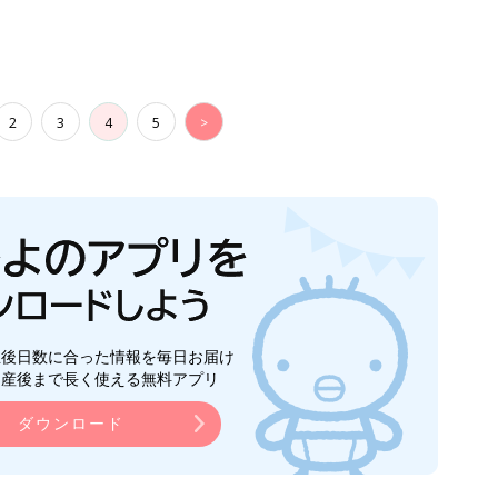
2
3
4
5
>
生後日数に合った情報を毎日お届け
ら産後まで長く使える無料アプリ
ダウンロード