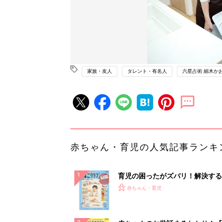
家族・友人
タレント・有名人
六星占術 細木か
赤ちゃん・育児の人気記事ランキ
育児の困ったがズバリ！解決する
『ひよこクラブ 秋号』 4カ月～
赤ちゃん・育児
になるまで、育児に役立つ情報が
ぱい！