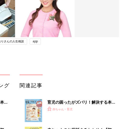
おりさんの人生相談
app
ング
関連記事
本
育児の困ったがズバリ！解決する本
2才
『ひよこクラブ 秋号』 4カ月～2才
赤ちゃん・育児
いっ
になるまで、育児に役立つ情報がいっ
ぱい！