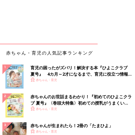
赤ちゃん・育児の人気記事ランキング
育児の困ったがズバリ！解決する本『ひよこクラブ
夏号』 4カ月～2才になるまで、育児に役立つ情報が
いっぱい！
赤ちゃん・育児
赤ちゃんのお世話まるわかり！『初めてのひよこクラ
ブ 夏号』〈巻頭大特集〉初めての授乳がうまくい
く！ おっぱい・ミルクの基本と夏のトラブル 解決テ
赤ちゃん・育児
ク
赤ちゃんが生まれたら！2冊の「たまひよ」
赤ちゃん・育児