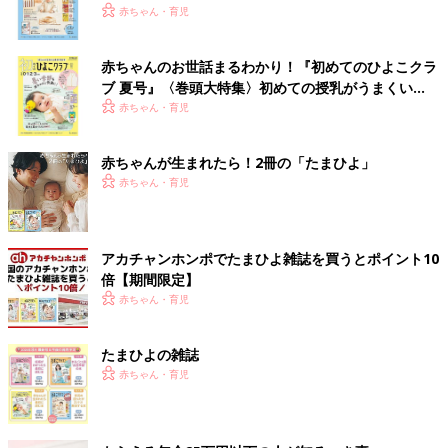
いっぱい！
赤ちゃん・育児
赤ちゃんのお世話まるわかり！『初めてのひよこクラ
ブ 夏号』〈巻頭大特集〉初めての授乳がうまくい
く！ おっぱい・ミルクの基本と夏のトラブル 解決テ
赤ちゃん・育児
ク
赤ちゃんが生まれたら！2冊の「たまひよ」
赤ちゃん・育児
アカチャンホンポでたまひよ雑誌を買うとポイント10
倍【期間限定】
赤ちゃん・育児
たまひよの雑誌
赤ちゃん・育児