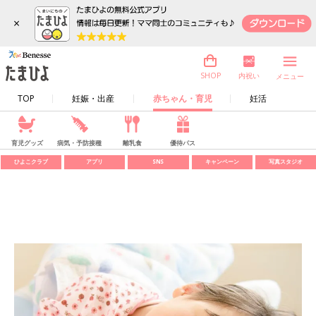
×
内祝い
SHOP
メニュー
TOP
妊娠・出産
赤ちゃん・育児
妊活
育児グッズ
病気・予防接種
離乳食
優待パス
ひよこクラブ
アプリ
SNS
キャンペーン
写真スタジオ