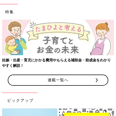
特集
【ワク
出産・育児にかかる費用やもらえる補助金・助成金をわかり
解説！
連載一覧へ
ピックアップ