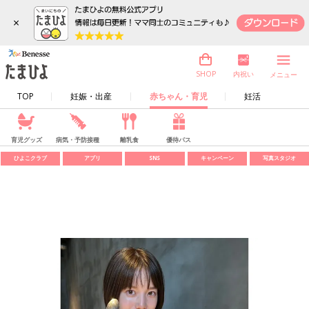
×
内祝い
SHOP
メニュー
TOP
妊娠・出産
赤ちゃん・育児
妊活
育児グッズ
病気・予防接種
離乳食
優待パス
ひよこクラブ
アプリ
SNS
キャンペーン
写真スタジオ