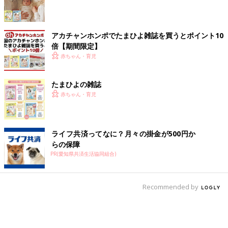
アカチャンホンポでたまひよ雑誌を買うとポイント10
倍【期間限定】
赤ちゃん・育児
たまひよの雑誌
赤ちゃん・育児
ライフ共済ってなに？月々の掛金が500円か
らの保障
PR(愛知県共済生活協同組合)
Recommended by