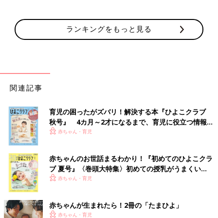
ランキングをもっと見る
関連記事
育児の困ったがズバリ！解決する本『ひよこクラブ
秋号』 4カ月～2才になるまで、育児に役立つ情報が
いっぱい！
赤ちゃん・育児
赤ちゃんのお世話まるわかり！『初めてのひよこクラ
ブ 夏号』〈巻頭大特集〉初めての授乳がうまくい
く！ おっぱい・ミルクの基本と夏のトラブル 解決テ
赤ちゃん・育児
ク
赤ちゃんが生まれたら！2冊の「たまひよ」
赤ちゃん・育児