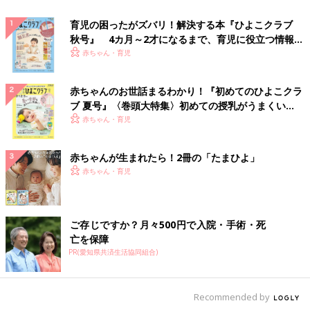
育児の困ったがズバリ！解決する本『ひよこクラブ
秋号』 4カ月～2才になるまで、育児に役立つ情報が
いっぱい！
赤ちゃん・育児
赤ちゃんのお世話まるわかり！『初めてのひよこクラ
ブ 夏号』〈巻頭大特集〉初めての授乳がうまくい
く！ おっぱい・ミルクの基本と夏のトラブル 解決テ
赤ちゃん・育児
ク
赤ちゃんが生まれたら！2冊の「たまひよ」
赤ちゃん・育児
ご存じですか？月々500円で入院・手術・死
亡を保障
PR(愛知県共済生活協同組合)
Recommended by