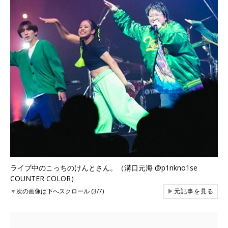
ライブ中のこっちのけんとさん。（溝口元海 @p1nkno1se
COUNTER COLOR）
▼
次の画像は下へスクロール (3/7)
▶
元記事を見る