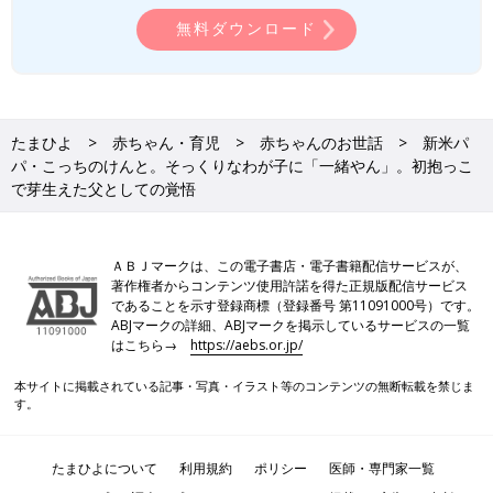
無料ダウンロード
たまひよ
赤ちゃん・育児
赤ちゃんのお世話
新米パ
パ・こっちのけんと。そっくりなわが子に「一緒やん」。初抱っこ
で芽生えた父としての覚悟
ＡＢＪマークは、この電子書店・電子書籍配信サービスが、
著作権者からコンテンツ使用許諾を得た正規版配信サービス
であることを示す登録商標（登録番号 第11091000号）です。
ABJマークの詳細、ABJマークを掲示しているサービスの一覧
はこちら→
https://aebs.or.jp/
本サイトに掲載されている記事・写真・イラスト等のコンテンツの無断転載を禁じま
す。
たまひよについて
利用規約
ポリシー
医師・専門家一覧