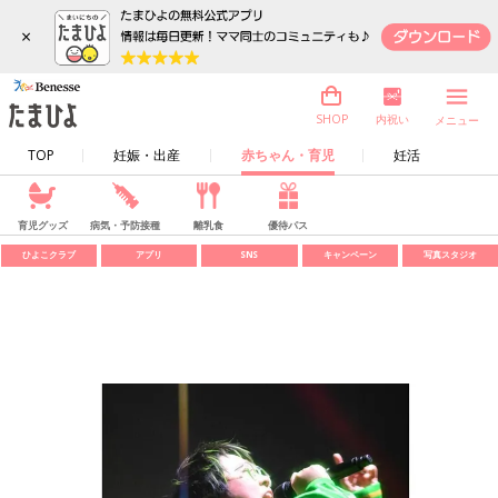
×
内祝い
SHOP
メニュー
TOP
妊娠・出産
赤ちゃん・育児
妊活
育児グッズ
病気・予防接種
離乳食
優待パス
ひよこクラブ
アプリ
SNS
キャンペーン
写真スタジオ