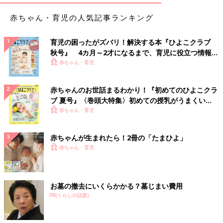
赤ちゃん・育児の人気記事ランキング
育児の困ったがズバリ！解決する本『ひよこクラブ
秋号』 4カ月～2才になるまで、育児に役立つ情報が
いっぱい！
赤ちゃん・育児
赤ちゃんのお世話まるわかり！『初めてのひよこクラ
ブ 夏号』〈巻頭大特集〉初めての授乳がうまくい
く！ おっぱい・ミルクの基本と夏のトラブル 解決テ
赤ちゃん・育児
ク
赤ちゃんが生まれたら！2冊の「たまひよ」
赤ちゃん・育児
お墓の撤去にいくらかかる？墓じまい費用
PR(くらしの話題)