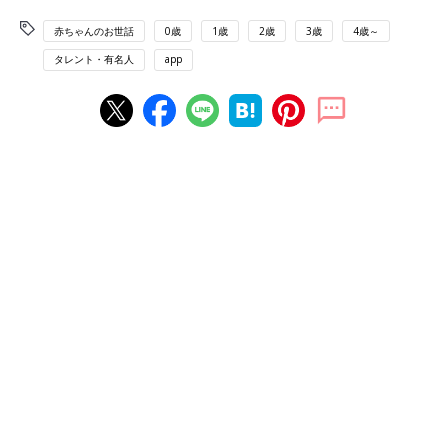
赤ちゃんのお世話
0歳
1歳
2歳
3歳
4歳～
タレント・有名人
app