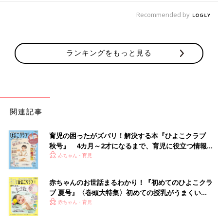
Recommended by
ランキングをもっと見る
関連記事
育児の困ったがズバリ！解決する本『ひよこクラブ
秋号』 4カ月～2才になるまで、育児に役立つ情報が
いっぱい！
赤ちゃん・育児
赤ちゃんのお世話まるわかり！『初めてのひよこクラ
ブ 夏号』〈巻頭大特集〉初めての授乳がうまくい
く！ おっぱい・ミルクの基本と夏のトラブル 解決テ
赤ちゃん・育児
ク