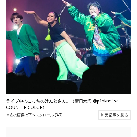
ライブ中のこっちのけんとさん。（溝口元海 @p1nkno1se
COUNTER COLOR）
▼
次の画像は下へスクロール (3/7)
▶
元記事を見る