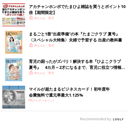
アカチャンホンポでたまひよ雑誌を買うとポイント10
倍【期間限定】
赤ちゃん・育児
まるごと1冊“出産準備”の本『たまごクラブ 夏号』
〈スペシャル大特集〉夫婦で予習する 出産の教科書
赤ちゃん・育児
育児の困ったがズバリ！解決する本『ひよこクラブ
夏号』 4カ月～2才になるまで、育児に役立つ情報が
いっぱい！
赤ちゃん・育児
マイルが超たまるビジネスカード！初年度年
会費無料で還元率最大1.125%
PR(クレディセゾン)
Recommended by