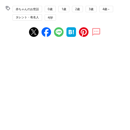
赤ちゃんのお世話
0歳
1歳
2歳
3歳
4歳～
タレント・有名人
app