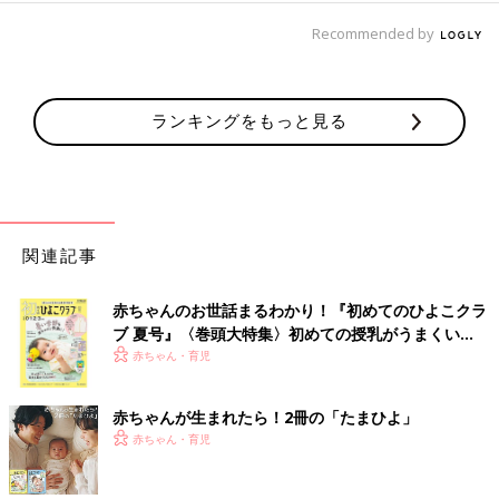
Recommended by
ランキングをもっと見る
関連記事
赤ちゃんのお世話まるわかり！『初めてのひよこクラ
ブ 夏号』〈巻頭大特集〉初めての授乳がうまくい
く！ おっぱい・ミルクの基本と夏のトラブル 解決テ
赤ちゃん・育児
ク
赤ちゃんが生まれたら！2冊の「たまひよ」
赤ちゃん・育児