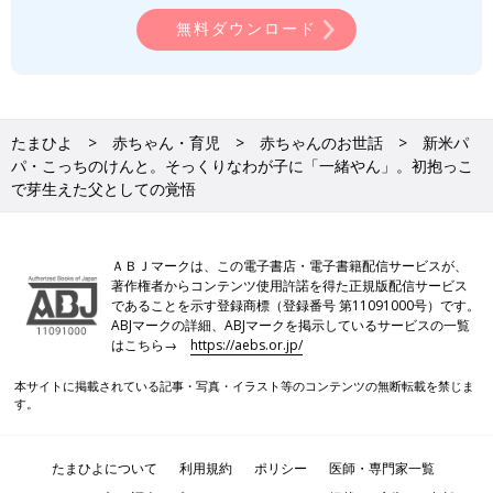
無料ダウンロード
たまひよ
赤ちゃん・育児
赤ちゃんのお世話
新米パ
パ・こっちのけんと。そっくりなわが子に「一緒やん」。初抱っこ
で芽生えた父としての覚悟
ＡＢＪマークは、この電子書店・電子書籍配信サービスが、
著作権者からコンテンツ使用許諾を得た正規版配信サービス
であることを示す登録商標（登録番号 第11091000号）です。
ABJマークの詳細、ABJマークを掲示しているサービスの一覧
はこちら→
https://aebs.or.jp/
本サイトに掲載されている記事・写真・イラスト等のコンテンツの無断転載を禁じま
す。
たまひよについて
利用規約
ポリシー
医師・専門家一覧