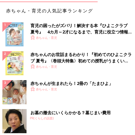
赤ちゃん・育児の人気記事ランキング
育児の困ったがズバリ！解決する本『ひよこクラブ
夏号』 4カ月～2才になるまで、育児に役立つ情報が
いっぱい！
赤ちゃん・育児
赤ちゃんのお世話まるわかり！『初めてのひよこクラ
ブ 夏号』〈巻頭大特集〉初めての授乳がうまくい
く！ おっぱい・ミルクの基本と夏のトラブル 解決テ
赤ちゃん・育児
ク
赤ちゃんが生まれたら！2冊の「たまひよ」
赤ちゃん・育児
お墓の撤去にいくらかかる？墓じまい費用
PR(くらしの話題)