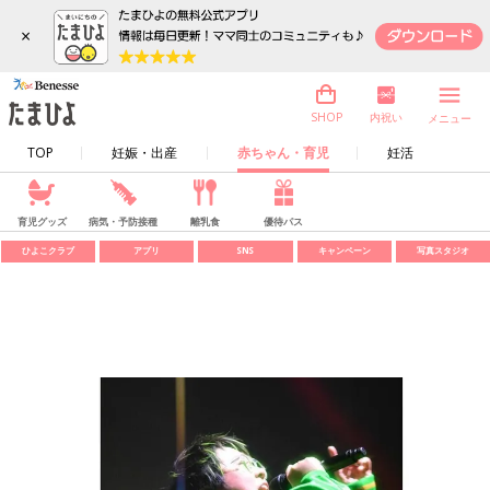
×
内祝い
SHOP
メニュー
TOP
妊娠・出産
赤ちゃん・育児
妊活
育児グッズ
病気・予防接種
離乳食
優待パス
ひよこクラブ
アプリ
SNS
キャンペーン
写真スタジオ