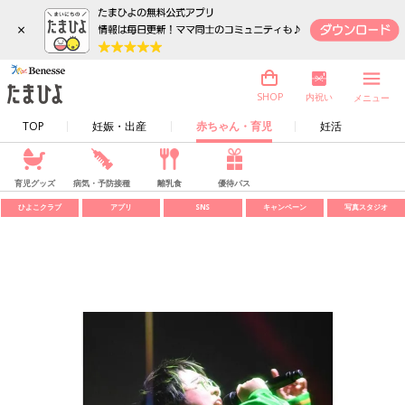
×
内祝い
SHOP
メニュー
TOP
妊娠・出産
赤ちゃん・育児
妊活
育児グッズ
病気・予防接種
離乳食
優待パス
ひよこクラブ
アプリ
SNS
キャンペーン
写真スタジオ