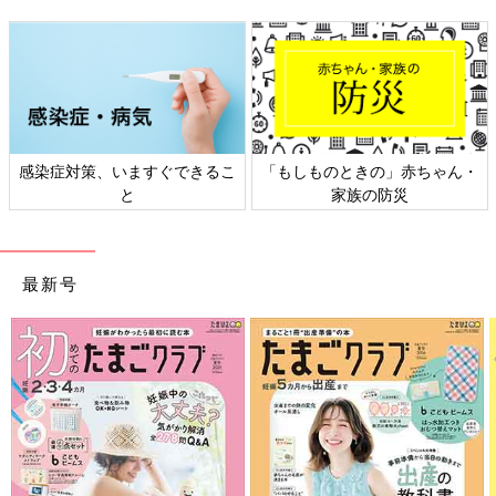
もしものときの」赤ちゃん・
日本外来小児科学会リーフレッ
六星
家族の防災
ト検討会
最新号