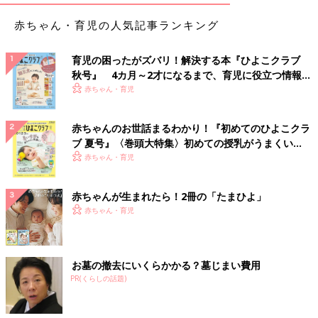
赤ちゃん・育児の人気記事ランキング
育児の困ったがズバリ！解決する本『ひよこクラブ
秋号』 4カ月～2才になるまで、育児に役立つ情報が
いっぱい！
赤ちゃん・育児
赤ちゃんのお世話まるわかり！『初めてのひよこクラ
ブ 夏号』〈巻頭大特集〉初めての授乳がうまくい
く！ おっぱい・ミルクの基本と夏のトラブル 解決テ
赤ちゃん・育児
ク
赤ちゃんが生まれたら！2冊の「たまひよ」
赤ちゃん・育児
お墓の撤去にいくらかかる？墓じまい費用
PR(くらしの話題)