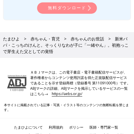
無料ダウンロード
たまひよ
赤ちゃん・育児
赤ちゃんのお世話
新米パ
パ・こっちのけんと。そっくりなわが子に「一緒やん」。初抱っこ
で芽生えた父としての覚悟
ＡＢＪマークは、この電子書店・電子書籍配信サービスが、
著作権者からコンテンツ使用許諾を得た正規版配信サービス
であることを示す登録商標（登録番号 第11091000号）です。
ABJマークの詳細、ABJマークを掲示しているサービスの一覧
はこちら→
https://aebs.or.jp/
本サイトに掲載されている記事・写真・イラスト等のコンテンツの無断転載を禁じま
す。
たまひよについて
利用規約
ポリシー
医師・専門家一覧