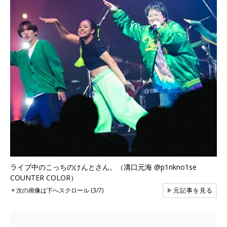
ライブ中のこっちのけんとさん。（溝口元海 @p1nkno1se
COUNTER COLOR）
▼
次の画像は下へスクロール (3/7)
▶
元記事を見る