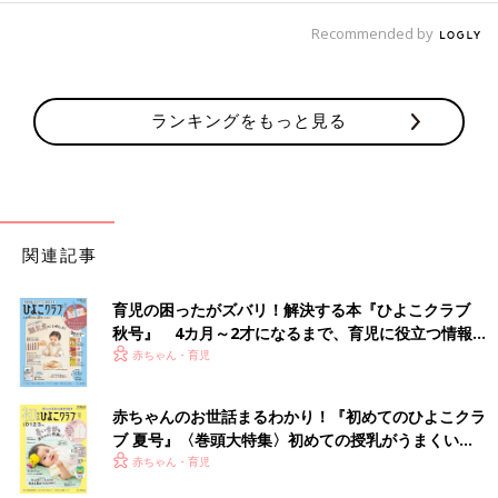
Recommended by
ランキングをもっと見る
関連記事
育児の困ったがズバリ！解決する本『ひよこクラブ
秋号』 4カ月～2才になるまで、育児に役立つ情報が
いっぱい！
赤ちゃん・育児
赤ちゃんのお世話まるわかり！『初めてのひよこクラ
ブ 夏号』〈巻頭大特集〉初めての授乳がうまくい
く！ おっぱい・ミルクの基本と夏のトラブル 解決テ
赤ちゃん・育児
ク