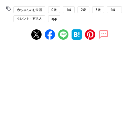
赤ちゃんのお世話
0歳
1歳
2歳
3歳
4歳～
タレント・有名人
app