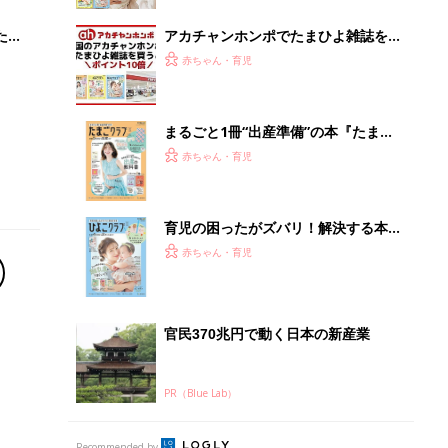
ブル
たま
アカチャンホンポでたまひよ雑誌を買
うとポイント10倍【期間限定】
赤ちゃん・育児
まるごと1冊“出産準備”の本『たまご
クラブ 夏号』〈スペシャル大特集〉
赤ちゃん・育児
夫婦で予習する 出産の教科書
育児の困ったがズバリ！解決する本
『ひよこクラブ 夏号』 4カ月～2才
赤ちゃん・育児
になるまで、育児に役立つ情報がいっ
ぱい！
官民370兆円で動く日本の新産業
PR（Blue Lab）
Recommended by