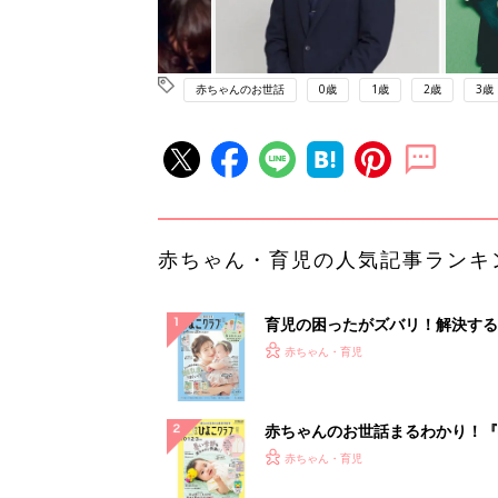
赤ちゃんのお世話
0歳
1歳
2歳
3歳
赤ちゃん・育児の人気記事ランキ
育児の困ったがズバリ！解決する
『ひよこクラブ 夏号』 4カ月～
赤ちゃん・育児
になるまで、育児に役立つ情報が
ぱい！
赤ちゃんのお世話まるわかり！『
てのひよこクラブ 夏号』〈巻頭
赤ちゃん・育児
集〉初めての授乳がうまくいく！