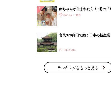
っぱい・ミルクの基本と夏のトラ
解決テク
赤ちゃんが生まれたら！2冊の「
ひよ」
赤ちゃん・育児
官民370兆円で動く日本の新産業
PR（Blue Lab）
ランキングをもっと見る