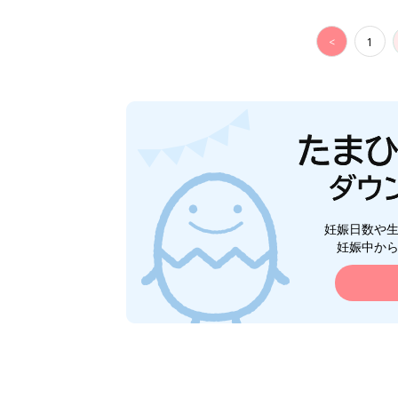
<
1
妊娠日数や
妊娠中か