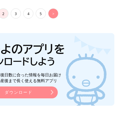
2
3
4
5
>
生後日数に合った情報を毎日お届け
ら産後まで長く使える無料アプリ
ダウンロード