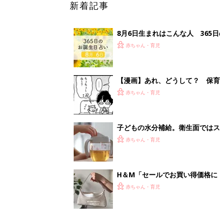
新着記事
8月6日生まれはこんな人 365
赤ちゃん・育児
【漫画】あれ、どうして？ 保
がする……！『ふうふう子育て ＃
赤ちゃん・育児
子どもの水分補給。衛生面ではス
く3つのコツとは？【専門家監修
赤ちゃん・育児
H＆М「セールでお買い得価格に
赤ちゃん・育児