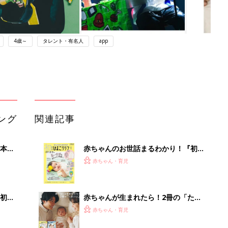
4歳～
タレント・有名人
app
ング
関連記事
本
赤ちゃんのお世話まるわかり！『初め
2才
てのひよこクラブ 夏号』〈巻頭大特
赤ちゃん・育児
いっ
集〉初めての授乳がうまくいく！ お
っぱい・ミルクの基本と夏のトラブル
解決テク
初め
赤ちゃんが生まれたら！2冊の「たま
大特
ひよ」
赤ちゃん・育児
 お