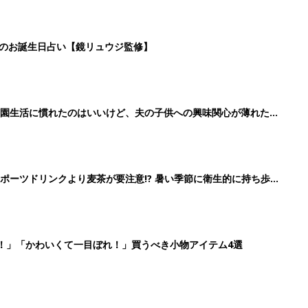
日のお誕生日占い【鏡リュウジ監修】
育園生活に慣れたのはいいけど、夫の子供への興味関心が薄れた気
91』
ポーツドリンクより麦茶が要注意!? 暑い季節に衛生的に持ち歩
】
！」「かわいくて一目ぼれ！」買うべき小物アイテム4選