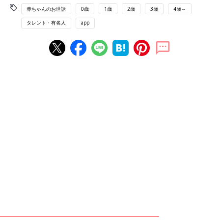
赤ちゃんのお世話
0歳
1歳
2歳
3歳
4歳～
タレント・有名人
app