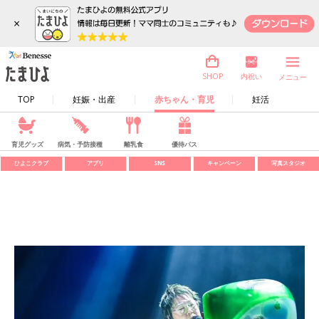
×
内祝い
SHOP
メニュー
TOP
妊娠・出産
赤ちゃん・育児
妊活
育児グッズ
病気・予防接種
離乳食
優待パス
ひよこクラブ
アプリ
SNS
キャンペーン
写真スタジオ