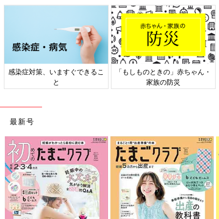
きの」赤ちゃん・
日本外来小児科学会リーフレッ
六星占術 細木か
の防災
ト検討会
相
最新号