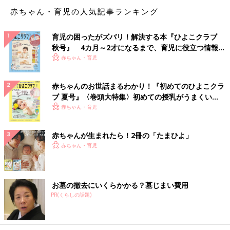
赤ちゃん・育児の人気記事ランキング
育児の困ったがズバリ！解決する本『ひよこクラブ
秋号』 4カ月～2才になるまで、育児に役立つ情報が
いっぱい！
赤ちゃん・育児
赤ちゃんのお世話まるわかり！『初めてのひよこクラ
ブ 夏号』〈巻頭大特集〉初めての授乳がうまくい
く！ おっぱい・ミルクの基本と夏のトラブル 解決テ
赤ちゃん・育児
ク
赤ちゃんが生まれたら！2冊の「たまひよ」
赤ちゃん・育児
お墓の撤去にいくらかかる？墓じまい費用
PR(くらしの話題)