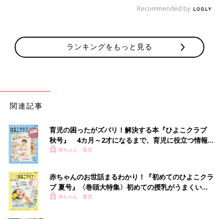
Recommended by
ランキングをもっと見る
関連記事
育児の困ったがズバリ！解決する本『ひよこクラブ
秋号』 4カ月～2才になるまで、育児に役立つ情報が
いっぱい！
赤ちゃん・育児
赤ちゃんのお世話まるわかり！『初めてのひよこクラ
ブ 夏号』〈巻頭大特集〉初めての授乳がうまくい
く！ おっぱい・ミルクの基本と夏のトラブル 解決テ
赤ちゃん・育児
ク