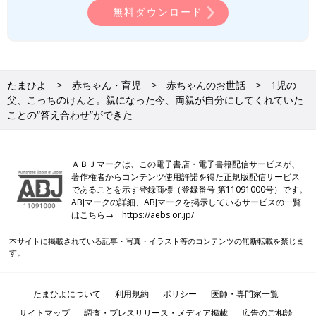
無料ダウンロード
たまひよ
赤ちゃん・育児
赤ちゃんのお世話
1児の
父、こっちのけんと。親になった今、両親が自分にしてくれていた
ことの“答え合わせ”ができた
ＡＢＪマークは、この電子書店・電子書籍配信サービスが、
著作権者からコンテンツ使用許諾を得た正規版配信サービス
であることを示す登録商標（登録番号 第11091000号）です。
ABJマークの詳細、ABJマークを掲示しているサービスの一覧
はこちら→
https://aebs.or.jp/
本サイトに掲載されている記事・写真・イラスト等のコンテンツの無断転載を禁じま
す。
たまひよについて
利用規約
ポリシー
医師・専門家一覧
サイトマップ
調査・プレスリリース・メディア掲載
広告のご相談