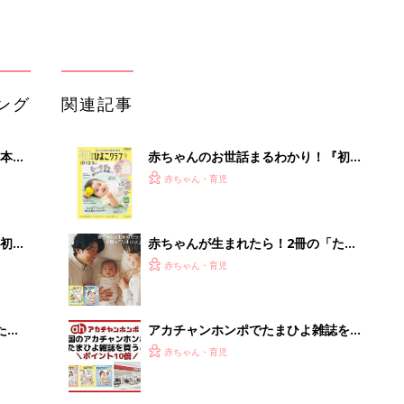
ブル
たま
アカチャンホンポでたまひよ雑誌を買
うとポイント10倍【期間限定】
赤ちゃん・育児
まるごと1冊“出産準備”の本『たまご
って
クラブ 夏号』〈スペシャル大特集〉
赤ちゃん・育児
夫婦で予習する 出産の教科書
育児の困ったがズバリ！解決する本
『ひよこクラブ 夏号』 4カ月～2才
赤ちゃん・育児
になるまで、育児に役立つ情報がいっ
ぱい！
「持ち家を売る時のNG行為」知って
るだけで得する事とは
PR（イエウール）
Recommended by