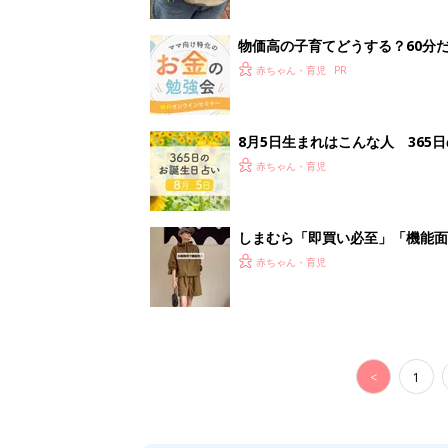
<
1
妊娠日数や
妊娠中か