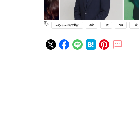
赤ちゃんのお世話
0歳
1歳
2歳
3歳
赤ちゃん・育児の人気記事ランキ
育児の困ったがズバリ！解決する
『ひよこクラブ 夏号』 4カ月～
赤ちゃん・育児
になるまで、育児に役立つ情報が
ぱい！
赤ちゃんのお世話まるわかり！『
てのひよこクラブ 夏号』〈巻頭
赤ちゃん・育児
集〉初めての授乳がうまくいく！