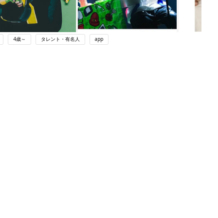
4歳～
タレント・有名人
app
ング
関連記事
本
赤ちゃんのお世話まるわかり！『初め
2才
てのひよこクラブ 夏号』〈巻頭大特
赤ちゃん・育児
いっ
集〉初めての授乳がうまくいく！ お
っぱい・ミルクの基本と夏のトラブル
解決テク
初め
赤ちゃんが生まれたら！2冊の「たま
大特
ひよ」
赤ちゃん・育児
 お