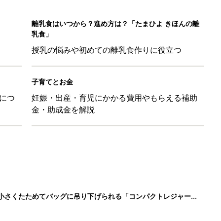
に！小さくたためてバッグに吊り下げられる「コンパクトレジャーシ
だけの【無料】お金の勉強会
日のお誕生日占い【鏡リュウジ監修】
も◎」SNSで超話題！夏必須のラッシュガード5選