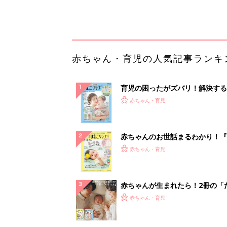
っぱい・ミルクの基本と夏のトラ
解決テク
赤ちゃんが生まれたら！2冊の「
ひよ」
赤ちゃん・育児
「持ち家を売る時のNG行為」知
るだけで得する事とは
PR（イエウール）
ランキングをもっと見る