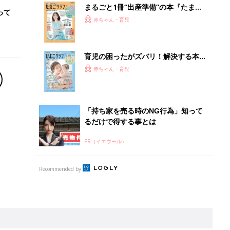
離乳食はいつから？進め方は？「たまひよ きほんの離
乳食」
授乳の悩みや初めての離乳食作りに役立つ
子育てとお金
につ
妊娠・出産・育児にかかる費用やもらえる補助
金・助成金を解説