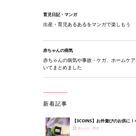
新着記事
【3COINS】お外遊びのお供
ート」
赤ちゃん・育児
物価高の子育てどうする？60分
赤ちゃん・育児
8月5日生まれはこんな人 365
赤ちゃん・育児
しまむら「即買い必至」「機能面
赤ちゃん・育児