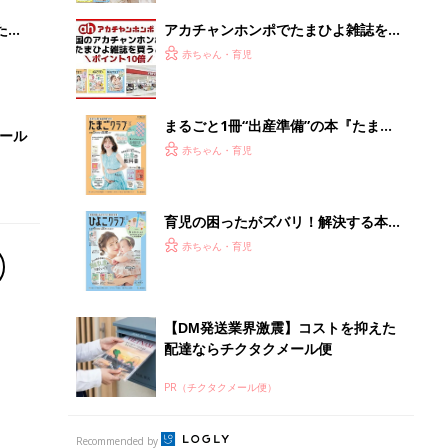
配達ならチクタクメール便
PR（チクタクメール便）
Recommended by
離乳食はいつから？進め方は？「たまひよ きほんの離
乳食」
授乳の悩みや初めての離乳食作りに役立つ
子育てとお金
につ
妊娠・出産・育児にかかる費用やもらえる補助