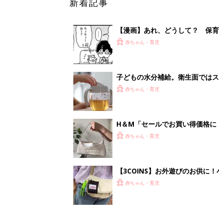
【3COINS】お外遊びのお供
ート」
赤ちゃん・育児
<
1
妊娠日数や
妊娠中か