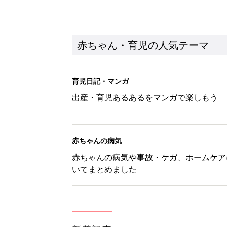
いてまとめました
新着記事
【漫画】あれ、どうして？ 保
がする……！『ふうふう子育て ＃
赤ちゃん・育児
子どもの水分補給。衛生面ではス
く3つのコツとは？【専門家監修
赤ちゃん・育児
H＆М「セールでお買い得価格に
赤ちゃん・育児