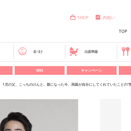
SHOP
内祝い
TOP
き
名づけ
出産準備
SNS
キャンペーン
1児の父、こっちのけんと。親になった今、両親が自分にしてくれていたことの“