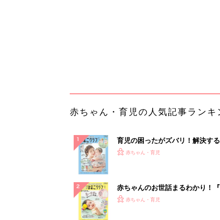
ぱい！
赤ちゃんのお世話まるわかり！『
てのひよこクラブ 夏号』〈巻頭
赤ちゃん・育児
集〉初めての授乳がうまくいく！
っぱい・ミルクの基本と夏のトラ
解決テク
赤ちゃんが生まれたら！2冊の「
ひよ」
赤ちゃん・育児
【毎日変わる】Amazonタイム
が見逃せない！
PR（Amazon）
ランキングをもっと見る