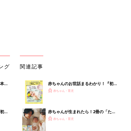
っぱい・ミルクの基本と夏のトラブル
解決テク
初め
赤ちゃんが生まれたら！2冊の「たま
大特
ひよ」
赤ちゃん・育児
 お
ブル
たま
アカチャンホンポでたまひよ雑誌を買
うとポイント10倍【期間限定】
赤ちゃん・育児
まるごと1冊“出産準備”の本『たまご
セール
クラブ 夏号』〈スペシャル大特集〉
赤ちゃん・育児
夫婦で予習する 出産の教科書
育児の困ったがズバリ！解決する本
『ひよこクラブ 秋号』 4カ月～2才
赤ちゃん・育児
になるまで、育児に役立つ情報がいっ
ぱい！
【DM発送業界激震】コストを抑えた