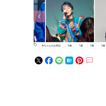
赤ちゃんのお世話
0歳
1歳
2歳
3歳
赤ちゃん・育児の人気記事ランキ
育児の困ったがズバリ！解決する
『ひよこクラブ 夏号』 4カ月～
赤ちゃん・育児
になるまで、育児に役立つ情報が