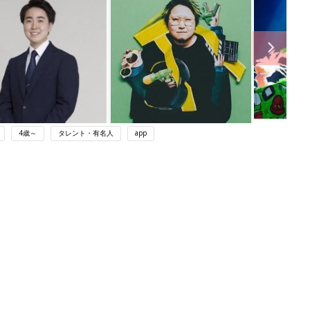
4歳～
タレント・有名人
app
ング
関連記事
本
赤ちゃんのお世話まるわかり！『初め
2才
てのひよこクラブ 夏号』〈巻頭大特
赤ちゃん・育児
いっ
集〉初めての授乳がうまくいく！ お