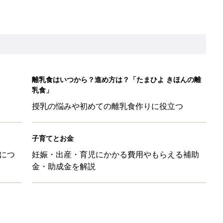
金・助成金を解説
育園生活に慣れたのはいいけど、夫の子供への興味関心が薄れた気
91』
ポーツドリンクより麦茶が要注意!? 暑い季節に衛生的に持ち歩
】
！」「かわいくて一目ぼれ！」買うべき小物アイテム4選