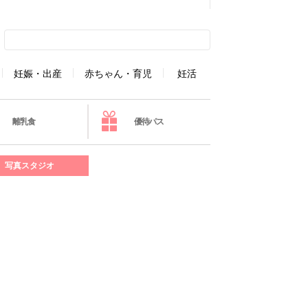
妊娠・出産
赤ちゃん・育児
妊活
離乳食
優待パス
写真スタジオ