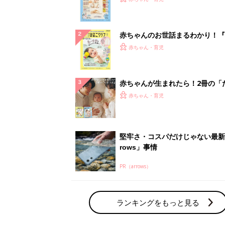
になるまで、育児に役立つ情報が
ぱい！
赤ちゃんのお世話まるわかり！『
てのひよこクラブ 夏号』〈巻頭
赤ちゃん・育児
集〉初めての授乳がうまくいく！
っぱい・ミルクの基本と夏のトラ
解決テク
赤ちゃんが生まれたら！2冊の「
ひよ」
赤ちゃん・育児
堅牢さ・コスパだけじゃない最新
rows」事情
PR（arrows）
ランキングをもっと見る