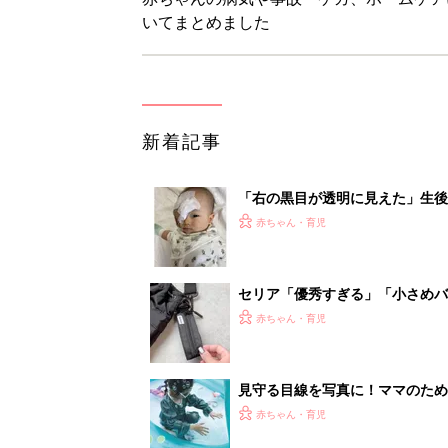
いてまとめました
新着記事
「右の黒目が透明に見えた」生後
芽細胞腫】
赤ちゃん・育児
セリア「優秀すぎる」「小さめバ
赤ちゃん・育児
見守る目線を写真に！ママのための撮
赤ちゃん・育児