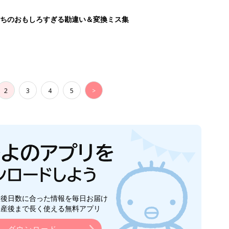
ちのおもしろすぎる勘違い＆変換ミス集
2
3
4
5
>
生後日数に合った情報を毎日お届け
ら産後まで長く使える無料アプリ
ダウンロード