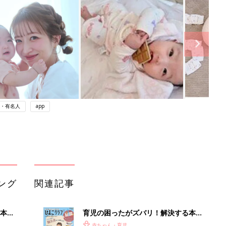
・有名人
app
ング
関連記事
本
育児の困ったがズバリ！解決する本
2才
『ひよこクラブ 秋号』 4カ月～2才
赤ちゃん・育児