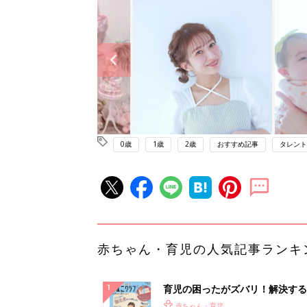
0歳
1歳
2歳
おすすめ記事
タレント
赤ちゃん・育児の人気記事ランキ
育児の困ったがズバリ！解決する
『ひよこクラブ 秋号』 4カ月～
赤ちゃん・育児