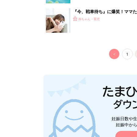
『今、戦車待ち』に爆笑！ママた
赤ちゃん・育児
<
1
妊娠日数や
妊娠中か