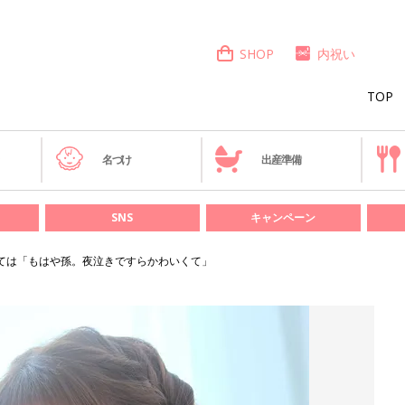
SHOP
内祝い
TOP
き
名づけ
出産準備
SNS
キャンペーン
ては「もはや孫。夜泣きですらかわいくて」