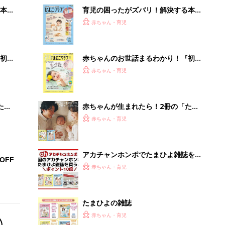
本
育児の困ったがズバリ！解決する本
2才
『ひよこクラブ 秋号』 4カ月～2才
赤ちゃん・育児
いっ
になるまで、育児に役立つ情報がいっ
ぱい！
初め
赤ちゃんのお世話まるわかり！『初め
大特
てのひよこクラブ 夏号』〈巻頭大特
赤ちゃん・育児
 お
集〉初めての授乳がうまくいく！ お
ブル
っぱい・ミルクの基本と夏のトラブル
解決テク
たま
赤ちゃんが生まれたら！2冊の「たま
ひよ」
赤ちゃん・育児
アカチャンホンポでたまひよ雑誌を買
OFF
うとポイント10倍【期間限定】
赤ちゃん・育児
たまひよの雑誌
赤ちゃん・育児