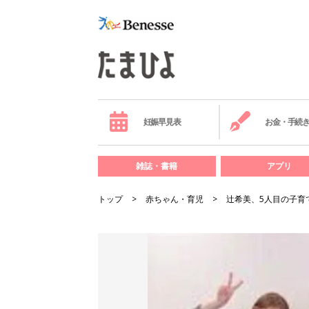
妊娠早見表
お金・手続
雑誌・書籍
アプリ
トップ
赤ちゃん・育児
辻希美、5人目の子育