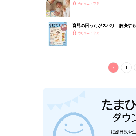
赤ちゃん・育児
育児の困ったがズバリ！解決する
つ情報がいっぱい！
赤ちゃん・育児
<
1
妊娠日数や