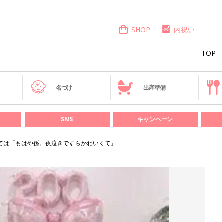
SHOP
内祝い
TOP
き
名づけ
出産準備
SNS
キャンペーン
ては「もはや孫。夜泣きですらかわいくて」