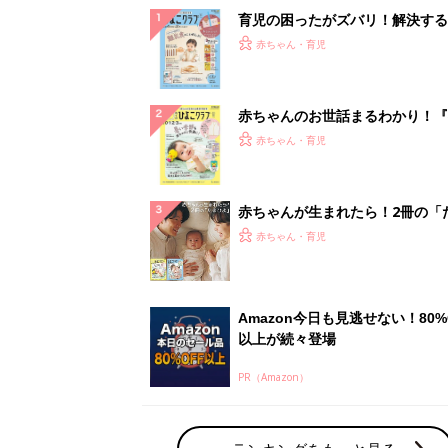
育児の困ったがズバリ！解決する
『ひよこクラブ 秋号』 4カ月～
赤ちゃん・育児
になるまで、育児に役立つ情報が
ぱい！
赤ちゃんのお世話まるわかり！『
てのひよこクラブ 夏号』〈巻頭
赤ちゃん・育児
集〉初めての授乳がうまくいく！
っぱい・ミルクの基本と夏のトラ
解決テク
赤ちゃんが生まれたら！2冊の「
ひよ」
赤ちゃん・育児
Amazon今日も見逃せない！80%
以上が続々登場
PR（Amazon）