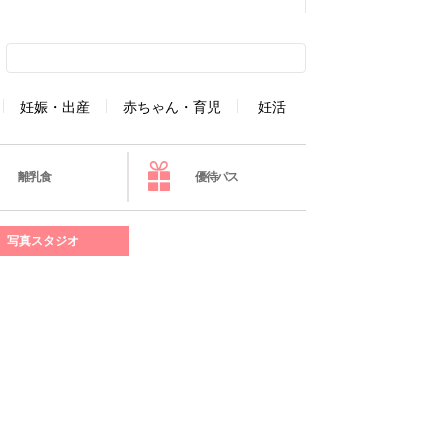
妊娠・出産
赤ちゃん・育児
妊活
離乳食
優待パス
写真スタジオ