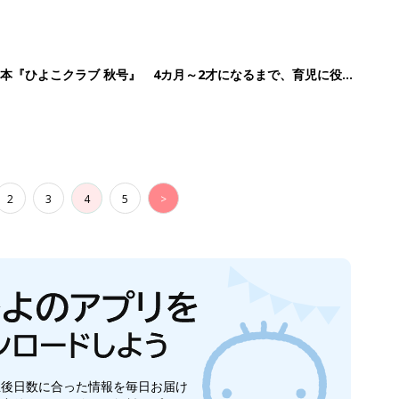
本『ひよこクラブ 秋号』 4カ月～2才になるまで、育児に役立
2
3
4
5
>
生後日数に合った情報を毎日お届け