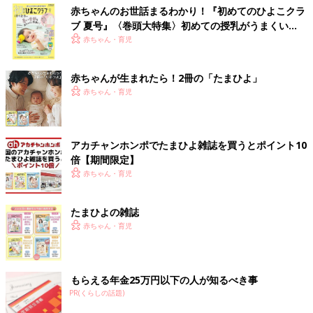
赤ちゃんのお世話まるわかり！『初めてのひよこクラ
ブ 夏号』〈巻頭大特集〉初めての授乳がうまくい
く！ おっぱい・ミルクの基本と夏のトラブル 解決テ
赤ちゃん・育児
ク
赤ちゃんが生まれたら！2冊の「たまひよ」
赤ちゃん・育児
アカチャンホンポでたまひよ雑誌を買うとポイント10
倍【期間限定】
赤ちゃん・育児
たまひよの雑誌
赤ちゃん・育児
もらえる年金25万円以下の人が知るべき事
PR(くらしの話題)