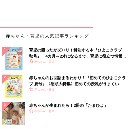
赤ちゃん・育児の人気記事ランキング
育児の困ったがズバリ！解決する本『ひよこクラブ
秋号』 4カ月～2才になるまで、育児に役立つ情報が
いっぱい！
赤ちゃん・育児
赤ちゃんのお世話まるわかり！『初めてのひよこクラ
ブ 夏号』〈巻頭大特集〉初めての授乳がうまくい
く！ おっぱい・ミルクの基本と夏のトラブル 解決テ
赤ちゃん・育児
ク
赤ちゃんが生まれたら！2冊の「たまひよ」
赤ちゃん・育児