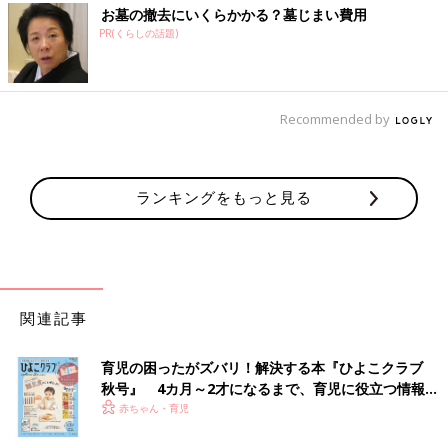
お墓の撤去にいくらかかる？墓じまい費用
PR(くらしの話題)
Recommended by
ランキングをもっと見る
関連記事
育児の困ったがズバリ！解決する本『ひよこクラブ
秋号』 4カ月～2才になるまで、育児に役立つ情報が
いっぱい！
赤ちゃん・育児