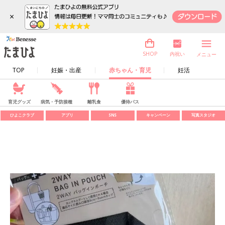
×
内祝い
SHOP
メニュー
TOP
妊娠・出産
赤ちゃん・育児
妊活
育児グッズ
病気・予防接種
離乳食
優待パス
ひよこクラブ
アプリ
SNS
キャンペーン
写真スタジオ