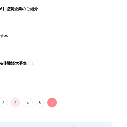
26】協賛企業のご紹介
ばす本
&体験談大募集！！
2
3
4
5
>