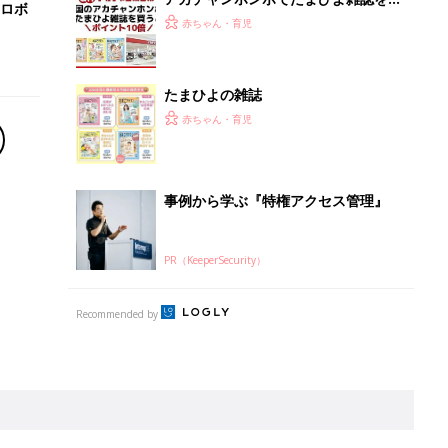
ロボ
うとポイント10倍【期間限定】
赤ちゃん・育児
たまひよの雑誌
赤ちゃん・育児
事例から学ぶ『特権アクセス管理』
PR（KeeperSecurity）
Recommended by