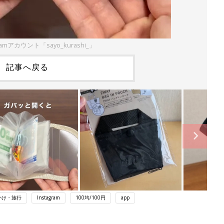
ramアカウント「sayo_kurashi_」
記事へ戻る
かけ・旅行
Instagram
100均/100円
app