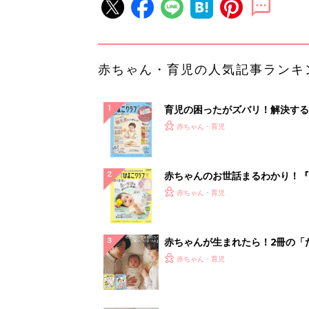
赤ちゃん・育児の人気記事ランキ
育児の困ったがズバリ！解決する
『ひよこクラブ 秋号』 4カ月～
赤ちゃん・育児
になるまで、育児に役立つ情報が
ぱい！
赤ちゃんのお世話まるわかり！『
てのひよこクラブ 夏号』〈巻頭
赤ちゃん・育児
集〉初めての授乳がうまくいく！
っぱい・ミルクの基本と夏のトラ
解決テク
赤ちゃんが生まれたら！2冊の「
ひよ」
赤ちゃん・育児