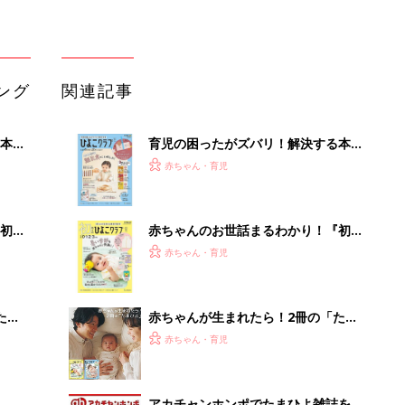
ング
関連記事
本
育児の困ったがズバリ！解決する本
2才
『ひよこクラブ 秋号』 4カ月～2才
赤ちゃん・育児
いっ
になるまで、育児に役立つ情報がいっ
ぱい！
初め
赤ちゃんのお世話まるわかり！『初め
大特
てのひよこクラブ 夏号』〈巻頭大特
赤ちゃん・育児
 お
集〉初めての授乳がうまくいく！ お
ブル
っぱい・ミルクの基本と夏のトラブル
解決テク
たま
赤ちゃんが生まれたら！2冊の「たま
ひよ」
赤ちゃん・育児
アカチャンホンポでたまひよ雑誌を買