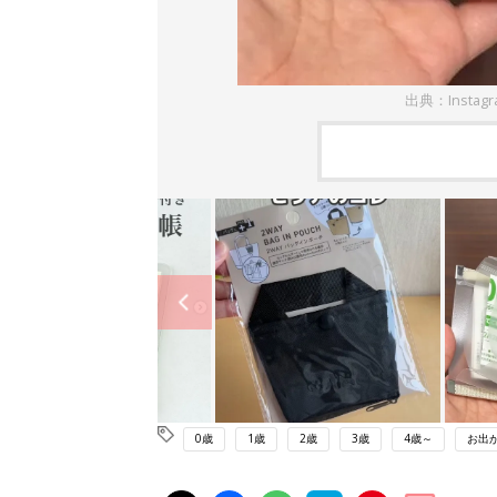
出典：Instag
0歳
1歳
2歳
3歳
4歳～
お出