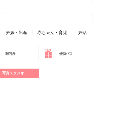
妊娠・出産
赤ちゃん・育児
妊活
離乳食
優待パス
写真スタジオ