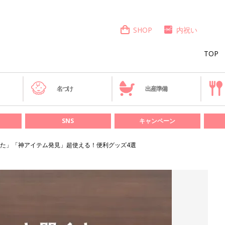
SHOP
内祝い
TOP
き
名づけ
出産準備
SNS
キャンペーン
た」「神アイテム発見」超使える！便利グッズ4選