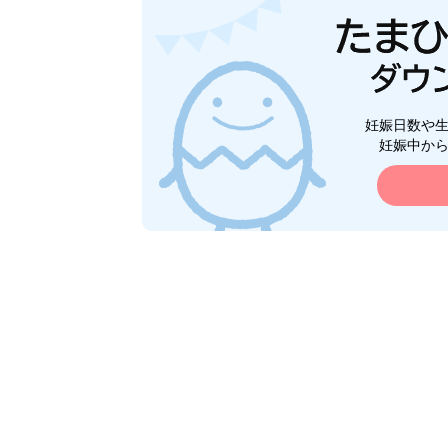
妊娠日数や
妊娠中か