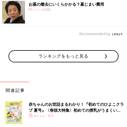
お墓の撤去にいくらかかる？墓じまい費用
PR(くらしの話題)
Recommended by
ランキングをもっと見る
関連記事
赤ちゃんのお世話まるわかり！『初めてのひよこクラ
ブ 夏号』〈巻頭大特集〉初めての授乳がうまくい
く！ おっぱい・ミルクの基本と夏のトラブル 解決テ
赤ちゃん・育児
ク