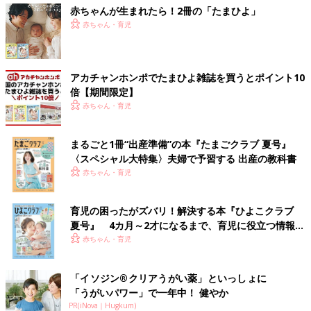
赤ちゃんが生まれたら！2冊の「たまひよ」
赤ちゃん・育児
アカチャンホンポでたまひよ雑誌を買うとポイント10
倍【期間限定】
赤ちゃん・育児
まるごと1冊“出産準備”の本『たまごクラブ 夏号』
〈スペシャル大特集〉夫婦で予習する 出産の教科書
赤ちゃん・育児
育児の困ったがズバリ！解決する本『ひよこクラブ
夏号』 4カ月～2才になるまで、育児に役立つ情報が
いっぱい！
赤ちゃん・育児
「イソジン®クリアうがい薬」といっしょに
「うがいパワー」で一年中！ 健やか
PR(iNova｜Hugkum)