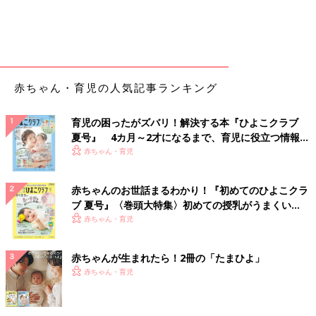
赤ちゃん・育児の人気記事ランキング
育児の困ったがズバリ！解決する本『ひよこクラブ
夏号』 4カ月～2才になるまで、育児に役立つ情報が
いっぱい！
赤ちゃん・育児
赤ちゃんのお世話まるわかり！『初めてのひよこクラ
ブ 夏号』〈巻頭大特集〉初めての授乳がうまくい
く！ おっぱい・ミルクの基本と夏のトラブル 解決テ
赤ちゃん・育児
ク
赤ちゃんが生まれたら！2冊の「たまひよ」
赤ちゃん・育児