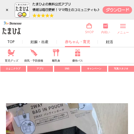
×
内祝い
SHOP
メニュー
TOP
妊娠・出産
赤ちゃん・育児
妊活
育児グッズ
病気・予防接種
離乳食
優待パス
ひよこクラブ
アプリ
SNS
キャンペーン
写真スタジオ