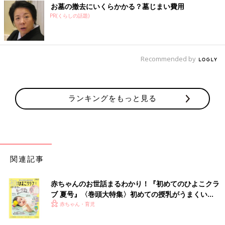
お墓の撤去にいくらかかる？墓じまい費用
PR(くらしの話題)
Recommended by
ランキングをもっと見る
関連記事
赤ちゃんのお世話まるわかり！『初めてのひよこクラ
ブ 夏号』〈巻頭大特集〉初めての授乳がうまくい
く！ おっぱい・ミルクの基本と夏のトラブル 解決テ
赤ちゃん・育児
ク