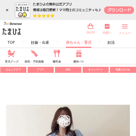
×
内祝い
SHOP
メニュー
TOP
妊娠・出産
赤ちゃん・育児
妊活
育児グッズ
病気・予防接種
離乳食
優待パス
ひよこクラブ
アプリ
SNS
キャンペーン
写真スタジオ