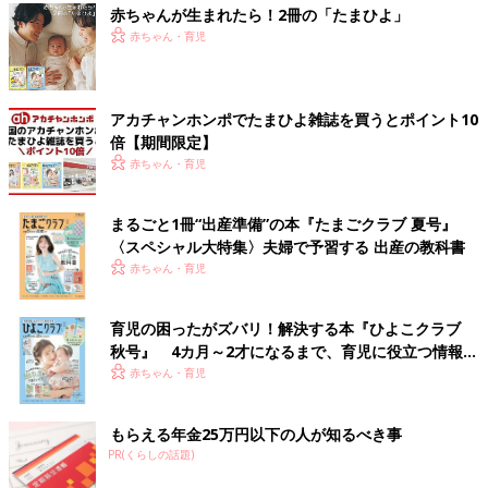
赤ちゃんが生まれたら！2冊の「たまひよ」
赤ちゃん・育児
アカチャンホンポでたまひよ雑誌を買うとポイント10
倍【期間限定】
赤ちゃん・育児
まるごと1冊“出産準備”の本『たまごクラブ 夏号』
〈スペシャル大特集〉夫婦で予習する 出産の教科書
赤ちゃん・育児
育児の困ったがズバリ！解決する本『ひよこクラブ
秋号』 4カ月～2才になるまで、育児に役立つ情報が
いっぱい！
赤ちゃん・育児
もらえる年金25万円以下の人が知るべき事
PR(くらしの話題)