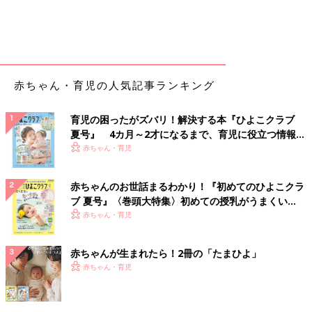
赤ちゃん・育児の人気記事ランキング
育児の困ったがズバリ！解決する本『ひよこクラブ
夏号』 4カ月～2才になるまで、育児に役立つ情報が
いっぱい！
赤ちゃん・育児
赤ちゃんのお世話まるわかり！『初めてのひよこクラ
ブ 夏号』〈巻頭大特集〉初めての授乳がうまくい
く！ おっぱい・ミルクの基本と夏のトラブル 解決テ
赤ちゃん・育児
ク
赤ちゃんが生まれたら！2冊の「たまひよ」
赤ちゃん・育児