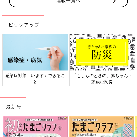
連載一覧へ
ピックアップ
・
日本外来小児科学会リーフレッ
六星占術 細木かおりさんの人生
ト検討会
相談
最新号