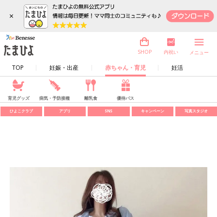
×
内祝い
SHOP
メニュー
TOP
妊娠・出産
赤ちゃん・育児
妊活
育児グッズ
病気・予防接種
離乳食
優待パス
ひよこクラブ
アプリ
SNS
キャンペーン
写真スタジオ