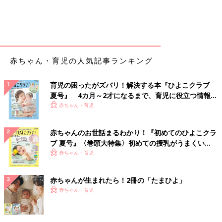
赤ちゃん・育児の人気記事ランキング
育児の困ったがズバリ！解決する本『ひよこクラブ
夏号』 4カ月～2才になるまで、育児に役立つ情報が
いっぱい！
赤ちゃん・育児
赤ちゃんのお世話まるわかり！『初めてのひよこクラ
ブ 夏号』〈巻頭大特集〉初めての授乳がうまくい
く！ おっぱい・ミルクの基本と夏のトラブル 解決テ
赤ちゃん・育児
ク
赤ちゃんが生まれたら！2冊の「たまひよ」
赤ちゃん・育児