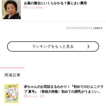
お墓の撤去にいくらかかる？墓じまい費用
PR(くらしの話題)
Recommended by
ランキングをもっと見る
関連記事
赤ちゃんのお世話まるわかり！『初めてのひよこクラ
ブ 夏号』〈巻頭大特集〉初めての授乳がうまくい
く！ おっぱい・ミルクの基本と夏のトラブル 解決テ
赤ちゃん・育児
ク