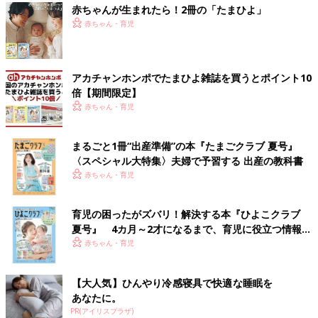
赤ちゃんが生まれたら！2冊の「たまひよ」
赤ちゃん・育児
アカチャンホンポでたまひよ雑誌を買うとポイント10
倍【期間限定】
赤ちゃん・育児
まるごと1冊“出産準備”の本『たまごクラブ 夏号』
〈スペシャル大特集〉夫婦で予習する 出産の教科書
赤ちゃん・育児
育児の困ったがズバリ！解決する本『ひよこクラブ
夏号』 4カ月～2才になるまで、育児に役立つ情報が
いっぱい！
赤ちゃん・育児
【大人気】ひんやり冷感寝具で快適な睡眠を
あなたに。
PR(アイリスプラザ)