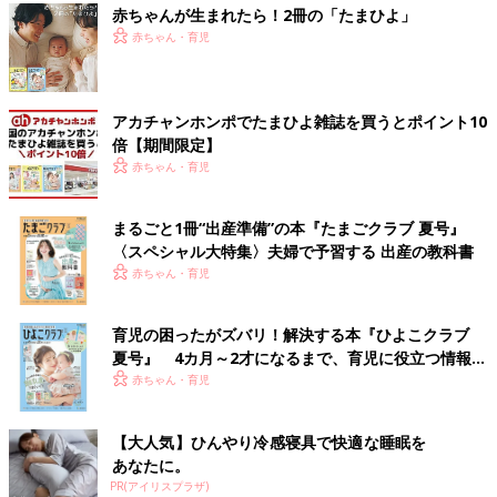
赤ちゃんが生まれたら！2冊の「たまひよ」
赤ちゃん・育児
アカチャンホンポでたまひよ雑誌を買うとポイント10
倍【期間限定】
赤ちゃん・育児
まるごと1冊“出産準備”の本『たまごクラブ 夏号』
〈スペシャル大特集〉夫婦で予習する 出産の教科書
赤ちゃん・育児
育児の困ったがズバリ！解決する本『ひよこクラブ
夏号』 4カ月～2才になるまで、育児に役立つ情報が
いっぱい！
赤ちゃん・育児
【大人気】ひんやり冷感寝具で快適な睡眠を
あなたに。
PR(アイリスプラザ)