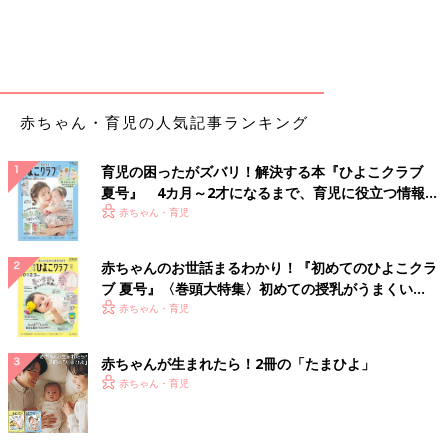
赤ちゃん・育児の人気記事ランキング
育児の困ったがズバリ！解決する本『ひよこクラブ
夏号』 4カ月～2才になるまで、育児に役立つ情報が
いっぱい！
赤ちゃん・育児
赤ちゃんのお世話まるわかり！『初めてのひよこクラ
ブ 夏号』〈巻頭大特集〉初めての授乳がうまくい
く！ おっぱい・ミルクの基本と夏のトラブル 解決テ
赤ちゃん・育児
ク
赤ちゃんが生まれたら！2冊の「たまひよ」
赤ちゃん・育児