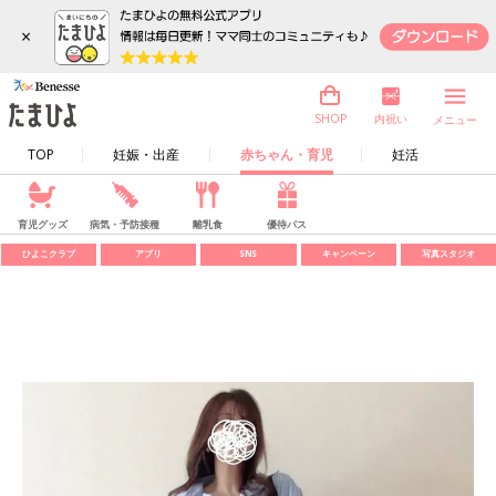
×
内祝い
SHOP
メニュー
TOP
妊娠・出産
赤ちゃん・育児
妊活
育児グッズ
病気・予防接種
離乳食
優待パス
ひよこクラブ
アプリ
SNS
キャンペーン
写真スタジオ