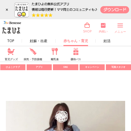
×
内祝い
SHOP
メニュー
TOP
妊娠・出産
赤ちゃん・育児
妊活
育児グッズ
病気・予防接種
離乳食
優待パス
ひよこクラブ
アプリ
SNS
キャンペーン
写真スタジオ