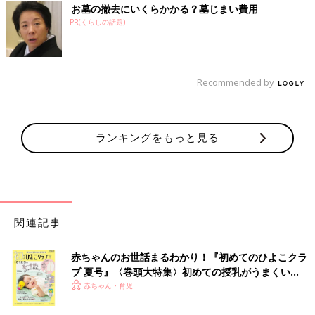
お墓の撤去にいくらかかる？墓じまい費用
PR(くらしの話題)
Recommended by
ランキングをもっと見る
関連記事
赤ちゃんのお世話まるわかり！『初めてのひよこクラ
ブ 夏号』〈巻頭大特集〉初めての授乳がうまくい
く！ おっぱい・ミルクの基本と夏のトラブル 解決テ
赤ちゃん・育児
ク