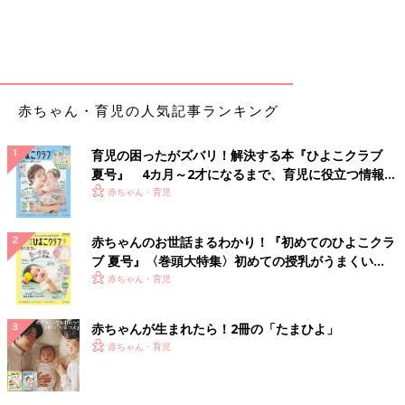
赤ちゃん・育児の人気記事ランキング
育児の困ったがズバリ！解決する本『ひよこクラブ
夏号』 4カ月～2才になるまで、育児に役立つ情報が
いっぱい！
赤ちゃん・育児
赤ちゃんのお世話まるわかり！『初めてのひよこクラ
ブ 夏号』〈巻頭大特集〉初めての授乳がうまくい
く！ おっぱい・ミルクの基本と夏のトラブル 解決テ
赤ちゃん・育児
ク
赤ちゃんが生まれたら！2冊の「たまひよ」
赤ちゃん・育児