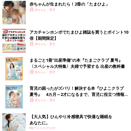
赤ちゃんが生まれたら！2冊の「たまひよ」
赤ちゃん・育児
アカチャンホンポでたまひよ雑誌を買うとポイント10
倍【期間限定】
赤ちゃん・育児
まるごと1冊“出産準備”の本『たまごクラブ 夏号』
〈スペシャル大特集〉夫婦で予習する 出産の教科書
赤ちゃん・育児
育児の困ったがズバリ！解決する本『ひよこクラブ
夏号』 4カ月～2才になるまで、育児に役立つ情報が
いっぱい！
赤ちゃん・育児
【大人気】ひんやり冷感寝具で快適な睡眠を
あなたに。
PR(アイリスプラザ)