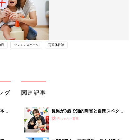
の日
ウィメンズパーク
育児体験談
ング
関連記事
本
長男が3歳で知的障害と自閉スペクト
2才
ラム症と診断｡発達が後退して｢パパと
赤ちゃん・育児
いっ
も言ってくれなくなり･･･｣、元プロバ
スケ選手･岡田優介