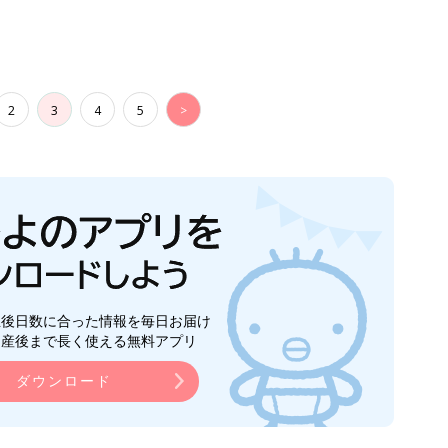
2
3
4
5
>
生後日数に合った情報を毎日お届け
ら産後まで長く使える無料アプリ
ダウンロード