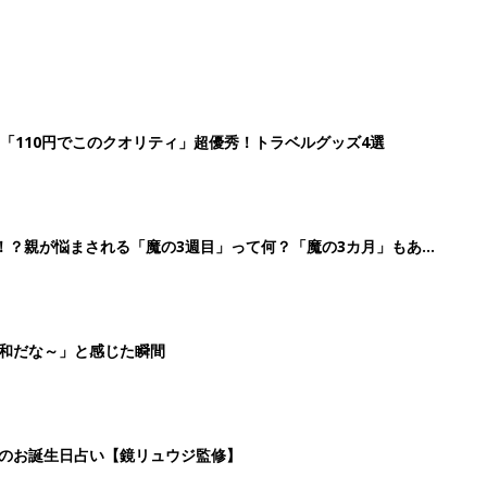
「110円でこのクオリティ」超優秀！トラベルグッズ4選
！？親が悩まされる「魔の3週目」って何？「魔の3カ月」もある
平和だな～」と感じた瞬間
日のお誕生日占い【鏡リュウジ監修】