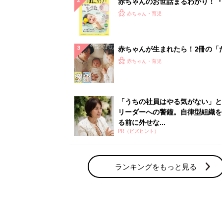
赤ちゃんのお世話まるわかり！『
てのひよこクラブ 夏号』〈巻頭
赤ちゃん・育児
集〉初めての授乳がうまくいく！
っぱい・ミルクの基本と夏のトラ
解決テク
赤ちゃんが生まれたら！2冊の「
ひよ」
赤ちゃん・育児
「うちの社員はやる気がない」と
リーダーへの警鐘。自律型組織を
る前に外せな...
PR（ビズヒント）
ランキングをもっと見る