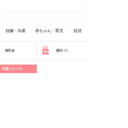
妊娠・出産
赤ちゃん・育児
妊活
離乳食
優待パス
写真スタジオ