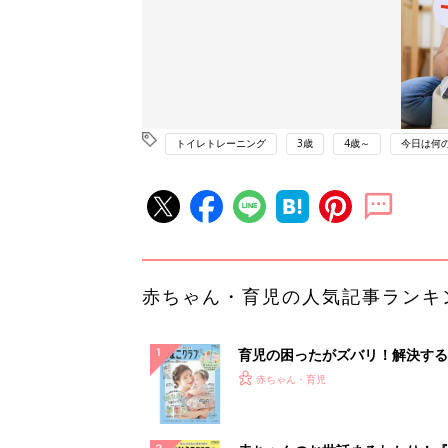
トイレトレーニング
3歳
4歳～
今日は何
赤ちゃん・育児の人気記事ランキ
育児の困ったがズバリ！解決する
『ひよこクラブ 夏号』 4カ月～
赤ちゃん・育児
になるまで、育児に役立つ情報が
ぱい！