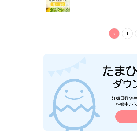
<
1
妊娠日数や
妊娠中か