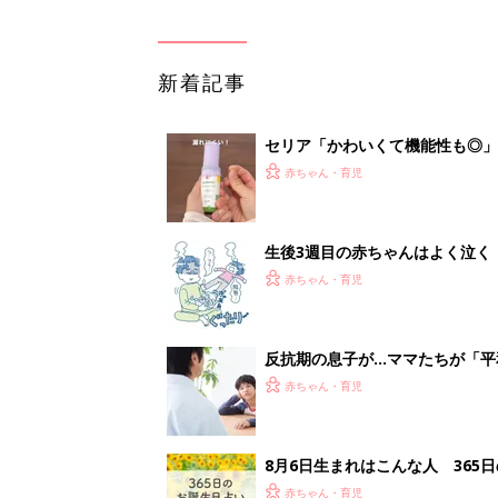
新着記事
セリア「かわいくて機能性も◎」
赤ちゃん・育児
生後3週目の赤ちゃんはよく泣く
って本当？【専門家】
赤ちゃん・育児
反抗期の息子が...ママたちが「
赤ちゃん・育児
8月6日生まれはこんな人 365
赤ちゃん・育児