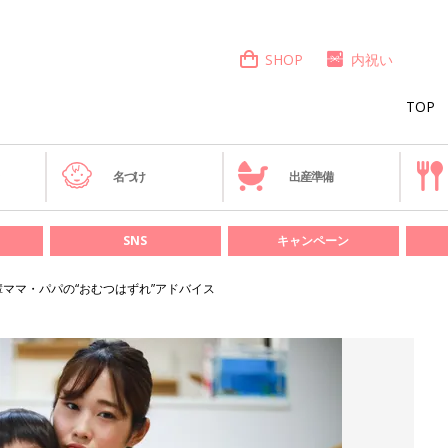
SHOP
内祝い
TOP
き
名づけ
出産準備
SNS
キャンペーン
輩ママ・パパの“おむつはずれ”アドバイス