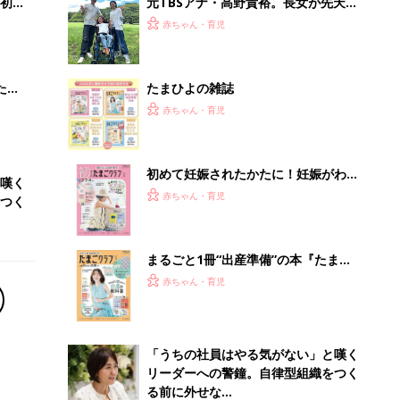
初め
元TBSアナ・高野貴裕。長女が先天性
大特
ミオパチーと診断。「どうしてうちの
赤ちゃん・育児
 お
子が…」と悔しい思いも。だからこ
ブル
そ、娘との時間を全力で楽しみたい
たま
たまひよの雑誌
赤ちゃん・育児
初めて妊娠されたかたに！妊娠がわか
嘆く
ったら最初に読む本『初めてのたまご
赤ちゃん・育児
つく
クラブ 夏号』
まるごと1冊“出産準備”の本『たまご
クラブ 夏号』〈スペシャル大特集〉
赤ちゃん・育児
夫婦で予習する 出産の教科書
「うちの社員はやる気がない」と嘆く
リーダーへの警鐘。自律型組織をつく
る前に外せな...