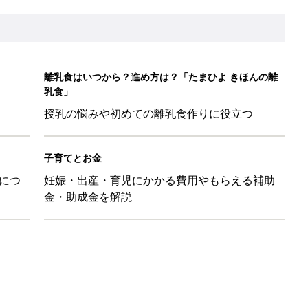
日のお誕生日占い【鏡リュウジ監修】
育園生活に慣れたのはいいけど、夫の子供への興味関心が薄れた気
91』
ポーツドリンクより麦茶が要注意!? 暑い季節に衛生的に持ち歩
】
！」「かわいくて一目ぼれ！」買うべき小物アイテム4選