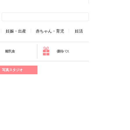
妊娠・出産
赤ちゃん・育児
妊活
離乳食
優待パス
写真スタジオ