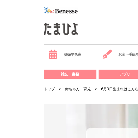
妊娠早見表
お金・手続
雑誌・書籍
アプリ
トップ
赤ちゃん・育児
6月3日生まれはこん