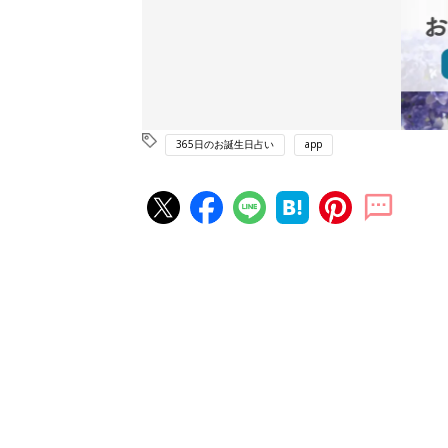
365日のお誕生日占い
app
赤ちゃん・育児の人気記事ランキ
育児の困ったがズバリ！解決する
『ひよこクラブ 夏号』 4カ月～
赤ちゃん・育児
になるまで、育児に役立つ情報が
ぱい！