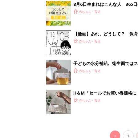
<
1
妊娠日数や
妊娠中か