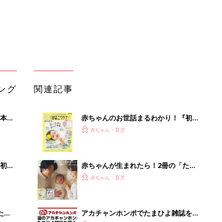
初め
赤ちゃんが生まれたら！2冊の「たま
大特
ひよ」
赤ちゃん・育児
 お
ブル
たま
アカチャンホンポでたまひよ雑誌を買
うとポイント10倍【期間限定】
赤ちゃん・育児
まるごと1冊“出産準備”の本『たまご
適な
クラブ 夏号』〈スペシャル大特集〉
赤ちゃん・育児
夫婦で予習する 出産の教科書
育児の困ったがズバリ！解決する本
『ひよこクラブ 夏号』 4カ月～2才
赤ちゃん・育児
になるまで、育児に役立つ情報がいっ
ぱい！
手作業はもう不要。録音をアップする
だけのAI議事録