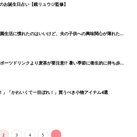
2
3
4
5
>
生後日数に合った情報を毎日お届け
ら産後まで長く使える無料アプリ
ダウンロード