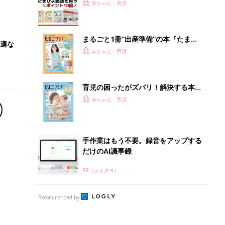
PR（カイタヨ）
Recommended by
離乳食はいつから？進め方は？「たまひよ きほんの離
乳食」
授乳の悩みや初めての離乳食作りに役立つ
子育てとお金
につ
妊娠・出産・育児にかかる費用やもらえる補助
金・助成金を解説