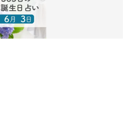
ング
関連記事
本
赤ちゃんのお世話まるわかり！『初め
2才
てのひよこクラブ 夏号』〈巻頭大特
赤ちゃん・育児
いっ
集〉初めての授乳がうまくいく！ お
っぱい・ミルクの基本と夏のトラブル
解決テク