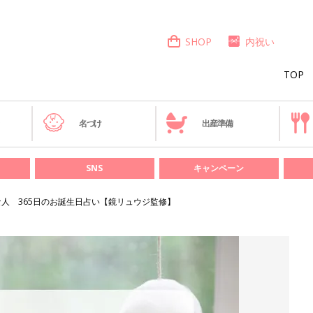
SHOP
内祝い
TOP
き
名づけ
出産準備
SNS
キャンペーン
な人 365日のお誕生日占い【鏡リュウジ監修】