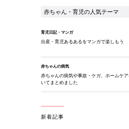
新着記事
8月6日生まれはこんな人 365
赤ちゃん・育児
【漫画】あれ、どうして？ 保
がする……！『ふうふう子育て ＃
赤ちゃん・育児
子どもの水分補給。衛生面ではス
く3つのコツとは？【専門家監修
赤ちゃん・育児
H＆М「セールでお買い得価格に
赤ちゃん・育児