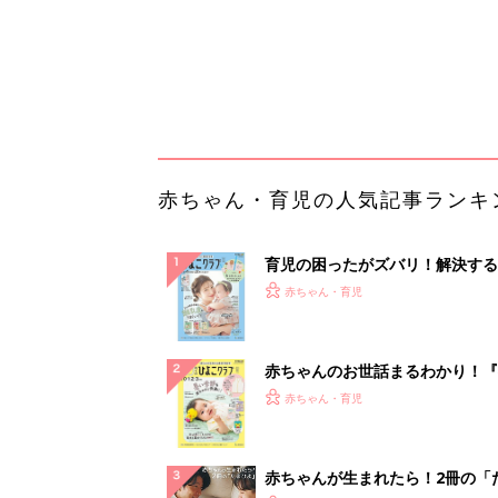
赤ちゃんのお世話まるわかり！『
てのひよこクラブ 夏号』〈巻頭
赤ちゃん・育児
集〉初めての授乳がうまくいく！
っぱい・ミルクの基本と夏のトラ
解決テク
赤ちゃんが生まれたら！2冊の「
ひよ」
赤ちゃん・育児
【大人気】ひんやり冷感寝具で快
睡眠をあなたに。
PR（アイリスプラザ）
ランキングをもっと見る