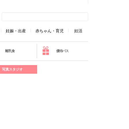
妊娠・出産
赤ちゃん・育児
妊活
離乳食
優待パス
写真スタジオ