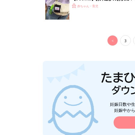
ート」
赤ちゃん・育児
<
3
妊娠日数や
妊娠中か