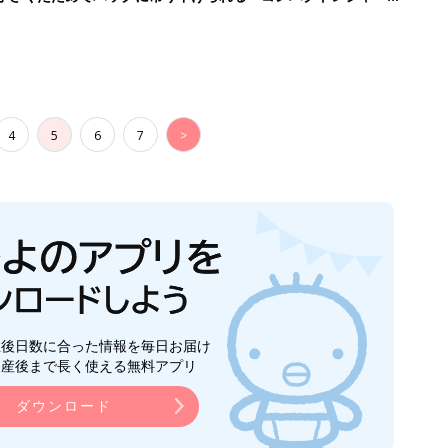
4
5
6
7
>
生後日数に合った情報を毎日お届け
ら産後まで長く使える無料アプリ
ダウンロード