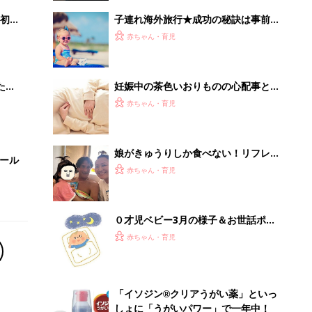
初め
子連れ海外旅行★成功の秘訣は事前準
大特
備！機内＆現地でのお役立ちグッズ
赤ちゃん・育児
 お
ブル
たま
妊娠中の茶色いおりものの心配事と受
診のタイミング－”まいにちのたまひ
赤ちゃん・育児
よ”の体験談
娘がきゅうりしか食べない！リフレッ
セール
シュしたくて行ったグアム旅行はまさ
赤ちゃん・育児
かの事態に！？【丸山桂里奈・本並健
治】
０才児ベビー3月の様子＆お世話ポイ
ントを月齢別に解説
赤ちゃん・育児
「イソジン®クリアうがい薬」といっ
しょに「うがいパワー」で一年中！