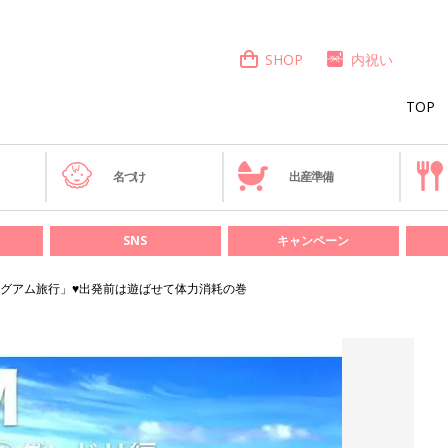
SHOP
内祝い
TOP
き
名づけ
出産準備
SNS
キャンペーン
グアム旅行」♥出発前は遊ばせて体力消耗の巻