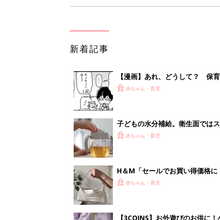
新着記事
【漫画】あれ、どうして？ 保
がする……！『ふうふう子育て ＃
赤ちゃん・育児
子どもの水分補給。衛生面ではス
く3つのコツとは？【専門家監修
赤ちゃん・育児
H＆М「セールでお買い得価格に
赤ちゃん・育児
【3COINS】お外遊びのお供