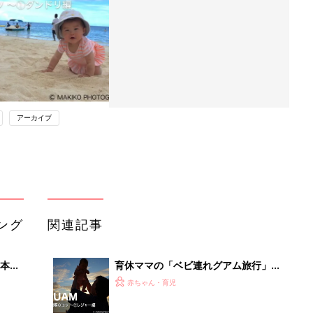
アーカイブ
ング
関連記事
本
育休ママの「ベビ連れグアム旅行」♥
2才
ビーチで過ごすなら「曇りの日」の巻
赤ちゃん・育児
いっ