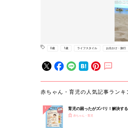
0歳
1歳
ライフスタイル
お出かけ・旅行
赤ちゃん・育児の人気記事ランキ
育児の困ったがズバリ！解決する
『ひよこクラブ 秋号』 4カ月～
赤ちゃん・育児
になるまで、育児に役立つ情報が
ぱい！