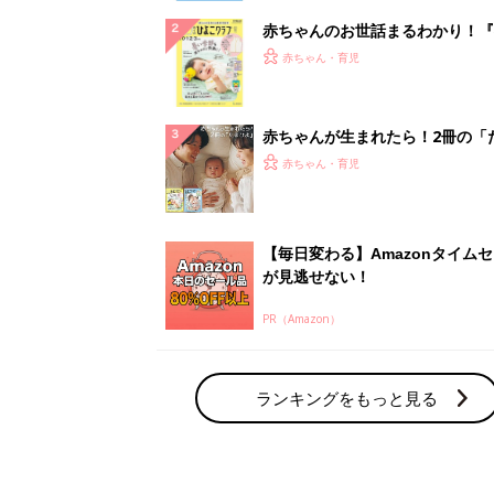
赤ちゃんのお世話まるわかり！『
てのひよこクラブ 夏号』〈巻頭
赤ちゃん・育児
集〉初めての授乳がうまくいく！
っぱい・ミルクの基本と夏のトラ
解決テク
赤ちゃんが生まれたら！2冊の「
ひよ」
赤ちゃん・育児
【毎日変わる】Amazonタイム
が見逃せない！
PR（Amazon）
ランキングをもっと見る