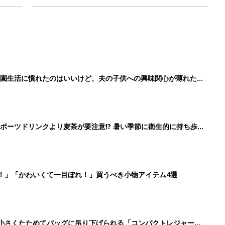
育園生活に慣れたのはいいけど、夫の子供への興味関心が薄れた気
91』
ポーツドリンクより麦茶が要注意!? 暑い季節に衛生的に持ち歩
】
！」「かわいくて一目ぼれ！」買うべき小物アイテム4選
に！小さくたためてバッグに吊り下げられる「コンパクトレジャーシ