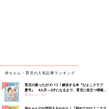
赤ちゃん・育児の人気記事ランキング
育児の困ったがズバリ！解決する本『ひよこクラブ
夏号』 4カ月～2才になるまで、育児に役立つ情報が
いっぱい！
赤ちゃん・育児
赤ちゃんのお世話まるわかり！『初めてのひよこクラ