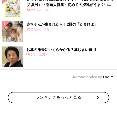
ブ 夏号』〈巻頭大特集〉初めての授乳がうまくい
く！ おっぱい・ミルクの基本と夏のトラブル 解決テ
赤ちゃん・育児
ク
赤ちゃんが生まれたら！2冊の「たまひよ」
赤ちゃん・育児
お墓の撤去にいくらかかる？墓じまい費用
PR(くらしの話題)
Recommended by
ランキングをもっと見る