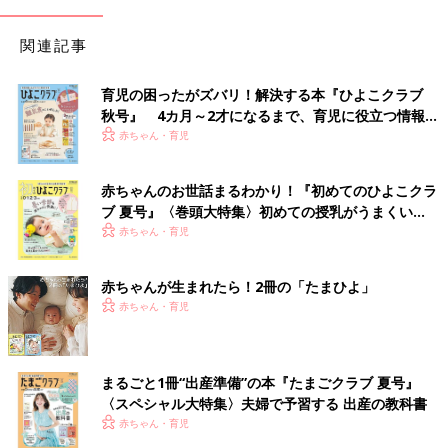
関連記事
育児の困ったがズバリ！解決する本『ひよこクラブ
秋号』 4カ月～2才になるまで、育児に役立つ情報が
いっぱい！
赤ちゃん・育児
赤ちゃんのお世話まるわかり！『初めてのひよこクラ
ブ 夏号』〈巻頭大特集〉初めての授乳がうまくい
く！ おっぱい・ミルクの基本と夏のトラブル 解決テ
赤ちゃん・育児
ク
赤ちゃんが生まれたら！2冊の「たまひよ」
赤ちゃん・育児
まるごと1冊“出産準備”の本『たまごクラブ 夏号』
〈スペシャル大特集〉夫婦で予習する 出産の教科書
赤ちゃん・育児