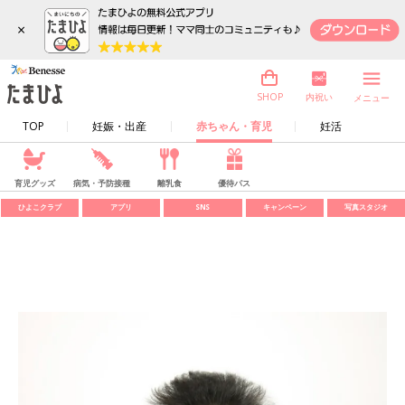
×
内祝い
SHOP
メニュー
TOP
妊娠・出産
赤ちゃん・育児
妊活
育児グッズ
病気・予防接種
離乳食
優待パス
ひよこクラブ
アプリ
SNS
キャンペーン
写真スタジオ