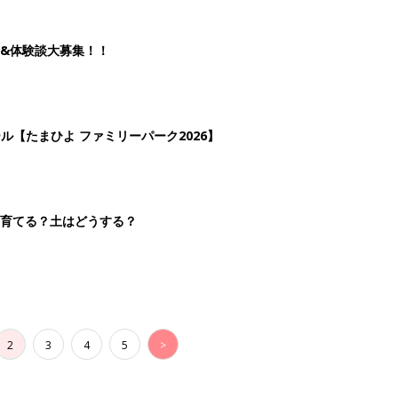
&体験談大募集！！
ール【たまひよ ファミリーパーク2026】
を育てる？土はどうする？
2
3
4
5
>