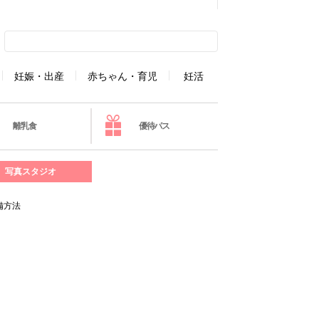
妊娠・出産
赤ちゃん・育児
妊活
離乳食
優待パス
写真スタジオ
備方法