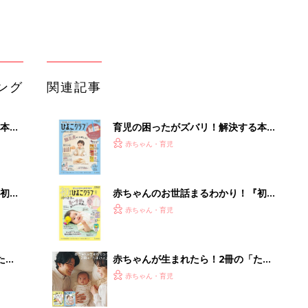
ング
関連記事
本
育児の困ったがズバリ！解決する本
2才
『ひよこクラブ 秋号』 4カ月～2才
赤ちゃん・育児
いっ
になるまで、育児に役立つ情報がいっ
ぱい！
初め
赤ちゃんのお世話まるわかり！『初め
大特
てのひよこクラブ 夏号』〈巻頭大特
赤ちゃん・育児
 お
集〉初めての授乳がうまくいく！ お
ブル
っぱい・ミルクの基本と夏のトラブル
解決テク
たま
赤ちゃんが生まれたら！2冊の「たま
ひよ」
赤ちゃん・育児