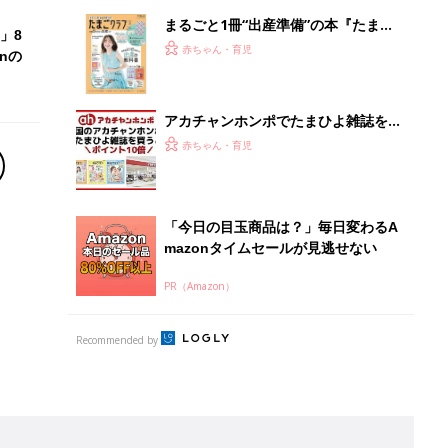
まるごと1冊“出産準備”の本『たまご
」8
クラブ 夏号』〈スペシャル大特集〉
赤ちゃん・育児
nの
夫婦で予習する 出産の教科書
アカチャンホンポでたまひよ雑誌を買
うとポイント10倍【期間限定】
赤ちゃん・育児
「今日の目玉商品は？」毎日変わるA
mazonタイムセールが見逃せない
PR（Amazon）
Recommended by