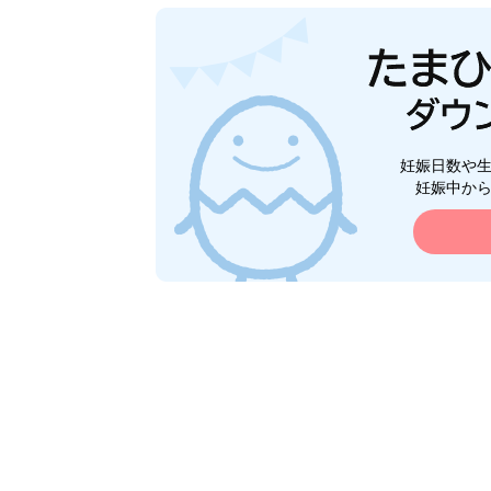
妊娠日数や
妊娠中か