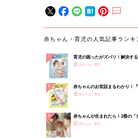
赤ちゃん・育児の人気記事ランキ
育児の困ったがズバリ！解決する
『ひよこクラブ 夏号』 4カ月～
赤ちゃん・育児
になるまで、育児に役立つ情報が
ぱい！
赤ちゃんのお世話まるわかり！『
てのひよこクラブ 夏号』〈巻頭
赤ちゃん・育児
集〉初めての授乳がうまくいく！
っぱい・ミルクの基本と夏のトラ
解決テク
赤ちゃんが生まれたら！2冊の「
ひよ」
赤ちゃん・育児