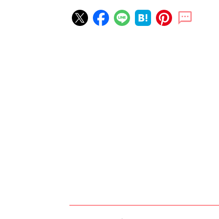
赤ちゃん・育児の人気記事ランキ
育児の困ったがズバリ！解決する
『ひよこクラブ 夏号』 4カ月～
赤ちゃん・育児
になるまで、育児に役立つ情報が
ぱい！
赤ちゃんのお世話まるわかり！『
てのひよこクラブ 夏号』〈巻頭
赤ちゃん・育児
集〉初めての授乳がうまくいく！
っぱい・ミルクの基本と夏のトラ
解決テク
赤ちゃんが生まれたら！2冊の「
ひよ」
赤ちゃん・育児