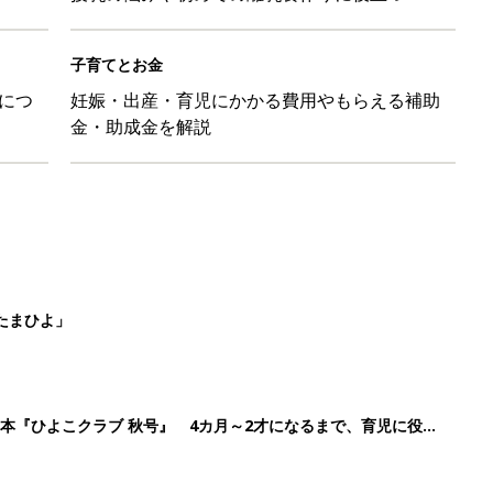
本『ひよこクラブ 秋号』 4カ月～2才になるまで、育児に役立
日のお誕生日占い【鏡リュウジ監修】
ル」、間違っているかも？「思い出があって捨てられない」に収納
2
3
4
5
>