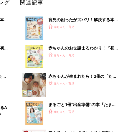
まるごと1冊“出産準備”の本『たまご
るA
クラブ 夏号』〈スペシャル大特集〉
赤ちゃん・育児
い
夫婦で予習する 出産の教科書
アカチャンホンポでたまひよ雑誌を買
うとポイント10倍【期間限定】
赤ちゃん・育児
「イソジン®クリアうがい薬」といっ
しょに「うがいパワー」で一年中！
健やか
PR（iNova｜Hugkum）
Recommended by