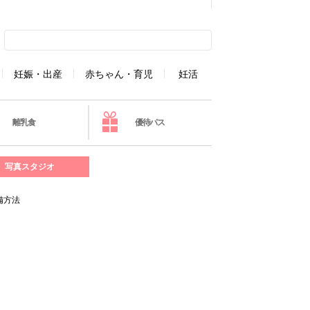
妊娠・出産
赤ちゃん・育児
妊活
離乳食
優待パス
写真スタジオ
備方法