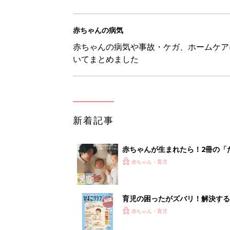
育児の困ったがズバリ！解決する
つ情報がいっぱい！
赤ちゃん・育児
8月7日生まれはこんな人 365
赤ちゃん・育児
あなたの「服を捨てるマイルー
スタイリストが喝！
赤ちゃん・育児
<
1