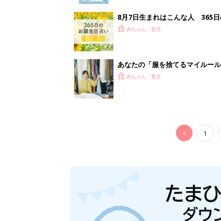
妊娠日数や
妊娠中か