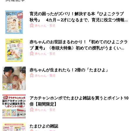
育児の困ったがズバリ！解決する本『ひよこクラブ
秋号』 4カ月～2才になるまで、育児に役立つ情報が
いっぱい！
赤ちゃん・育児
赤ちゃんのお世話まるわかり！『初めてのひよこクラ
ブ 夏号』〈巻頭大特集〉初めての授乳がうまくい
く！ おっぱい・ミルクの基本と夏のトラブル 解決テ
赤ちゃん・育児
ク
赤ちゃんが生まれたら！2冊の「たまひよ」
赤ちゃん・育児
アカチャンホンポでたまひよ雑誌を買うとポイント10
倍【期間限定】
赤ちゃん・育児
たまひよの雑誌