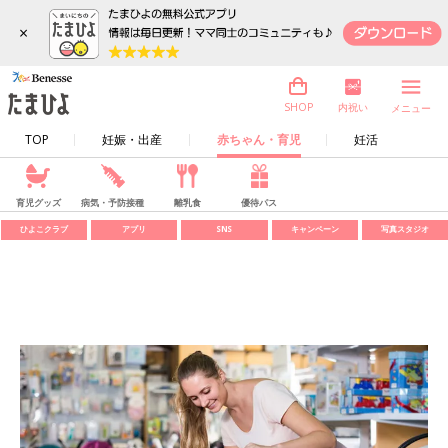
×
内祝い
SHOP
メニュー
TOP
妊娠・出産
赤ちゃん・育児
妊活
育児グッズ
病気・予防接種
離乳食
優待パス
ひよこクラブ
アプリ
SNS
キャンペーン
写真スタジオ