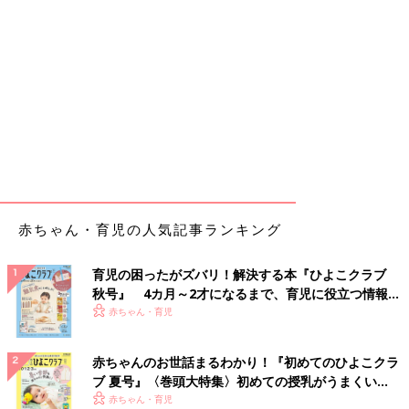
赤ちゃん・育児の人気記事ランキング
育児の困ったがズバリ！解決する本『ひよこクラブ
秋号』 4カ月～2才になるまで、育児に役立つ情報が
いっぱい！
赤ちゃん・育児
赤ちゃんのお世話まるわかり！『初めてのひよこクラ
ブ 夏号』〈巻頭大特集〉初めての授乳がうまくい
く！ おっぱい・ミルクの基本と夏のトラブル 解決テ
赤ちゃん・育児