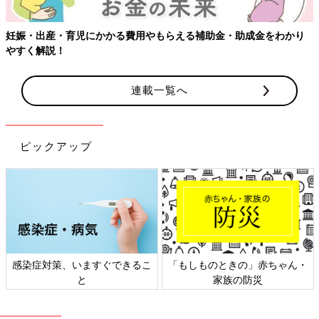
もらえる補助金・助成金をわかり
【ワクチン接種できるものも】妊
連載一覧へ
ピックアップ
るこ
「もしものときの」赤ちゃん・
日本外来小児科学会リーフレ
家族の防災
ト検討会