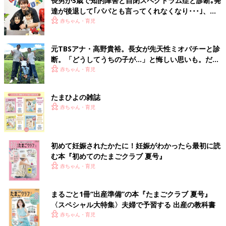
長男が3歳で知的障害と自閉スペクトラム症と診断｡発
達が後退して｢パパとも言ってくれなくなり･･･｣、元
プロバスケ選手･岡田優介
赤ちゃん・育児
元TBSアナ・高野貴裕。長女が先天性ミオパチーと診
断。「どうしてうちの子が…」と悔しい思いも。だか
らこそ、娘との時間を全力で楽しみたい
赤ちゃん・育児
たまひよの雑誌
赤ちゃん・育児
初めて妊娠されたかたに！妊娠がわかったら最初に読
む本『初めてのたまごクラブ 夏号』
赤ちゃん・育児
まるごと1冊“出産準備”の本『たまごクラブ 夏号』
〈スペシャル大特集〉夫婦で予習する 出産の教科書
赤ちゃん・育児