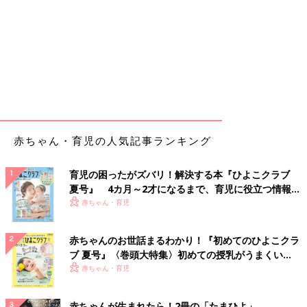
赤ちゃん・育児の人気記事ランキング
育児の困ったがズバリ！解決する本『ひよこクラブ
夏号』 4カ月～2才になるまで、育児に役立つ情報が
いっぱい！
赤ちゃん・育児
赤ちゃんのお世話まるわかり！『初めてのひよこクラ
ブ 夏号』〈巻頭大特集〉初めての授乳がうまくい
く！ おっぱい・ミルクの基本と夏のトラブル 解決テ
赤ちゃん・育児
ク
赤ちゃんが生まれたら！2冊の「たまひよ」