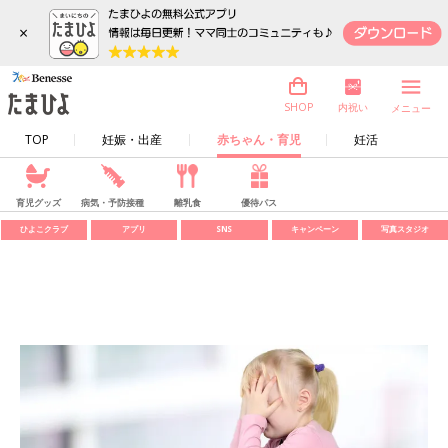
×
内祝い
SHOP
メニュー
TOP
妊娠・出産
赤ちゃん・育児
妊活
育児グッズ
病気・予防接種
離乳食
優待パス
ひよこクラブ
アプリ
SNS
キャンペーン
写真スタジオ