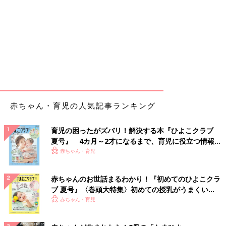
赤ちゃん・育児の人気記事ランキング
育児の困ったがズバリ！解決する本『ひよこクラブ
夏号』 4カ月～2才になるまで、育児に役立つ情報が
いっぱい！
赤ちゃん・育児
赤ちゃんのお世話まるわかり！『初めてのひよこクラ
ブ 夏号』〈巻頭大特集〉初めての授乳がうまくい
く！ おっぱい・ミルクの基本と夏のトラブル 解決テ
赤ちゃん・育児
ク