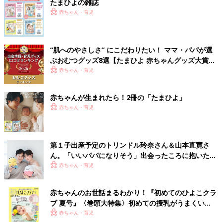
たまひよの雑誌
赤ちゃん・育児
“肌へのやさしさ” にこだわりたい！ ママ・パパが選
ぶおむつグッズ8選【たまひよ 赤ちゃんグッズ大賞
2026】
赤ちゃん・育児
赤ちゃんが生まれたら！2冊の「たまひよ」
赤ちゃん・育児
第１子出産予定のトリンドル玲奈さん＆山本直寛さ
ん。「いいパパになりそう」出会ったころに抱いた印
象がもうすぐ現実に!?（たまひよ独占インタビュー前
赤ちゃん・育児
編）
赤ちゃんのお世話まるわかり！『初めてのひよこクラ
ブ 夏号』〈巻頭大特集〉初めての授乳がうまくい
く！ おっぱい・ミルクの基本と夏のトラブル 解決テ
赤ちゃん・育児