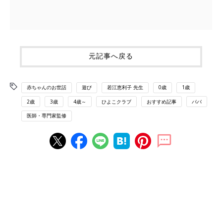
元記事へ戻る
赤ちゃんのお世話
遊び
若江恵利子 先生
0歳
1歳
2歳
3歳
4歳～
ひよこクラブ
おすすめ記事
パパ
医師・専門家監修