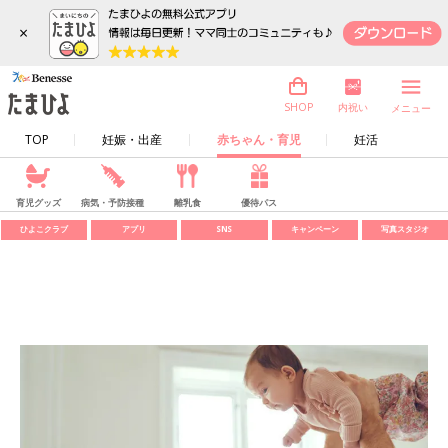
×
内祝い
SHOP
メニュー
TOP
妊娠・出産
赤ちゃん・育児
妊活
育児グッズ
病気・予防接種
離乳食
優待パス
ひよこクラブ
アプリ
SNS
キャンペーン
写真スタジオ