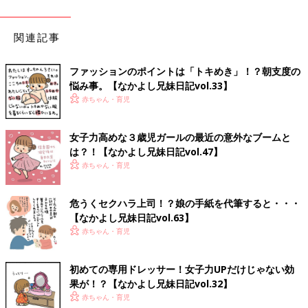
関連記事
ファッションのポイントは「トキめき」！？朝支度の
悩み事。【なかよし兄妹日記vol.33】
赤ちゃん・育児
女子力高めな３歳児ガールの最近の意外なブームと
は？！【なかよし兄妹日記vol.47】
赤ちゃん・育児
危うくセクハラ上司！？娘の手紙を代筆すると・・・
【なかよし兄妹日記vol.63】
赤ちゃん・育児
初めての専用ドレッサー！女子力UPだけじゃない効
果が！？【なかよし兄妹日記vol.32】
赤ちゃん・育児