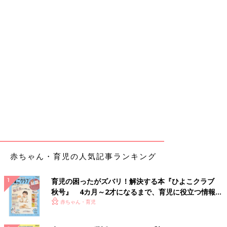
赤ちゃん・育児の人気記事ランキング
育児の困ったがズバリ！解決する本『ひよこクラブ
秋号』 4カ月～2才になるまで、育児に役立つ情報が
いっぱい！
赤ちゃん・育児