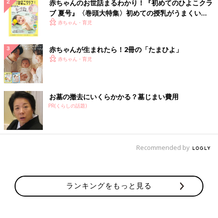
赤ちゃんのお世話まるわかり！『初めてのひよこクラ
ブ 夏号』〈巻頭大特集〉初めての授乳がうまくい
く！ おっぱい・ミルクの基本と夏のトラブル 解決テ
赤ちゃん・育児
ク
赤ちゃんが生まれたら！2冊の「たまひよ」
赤ちゃん・育児
お墓の撤去にいくらかかる？墓じまい費用
PR(くらしの話題)
Recommended by
ランキングをもっと見る