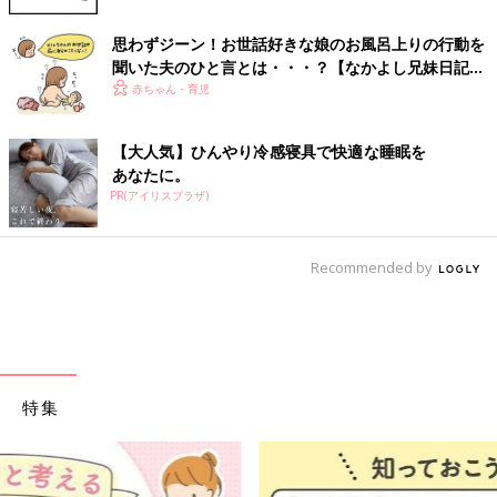
思わずジーン！お世話好きな娘のお風呂上りの行動を
聞いた夫のひと言とは・・・？【なかよし兄妹日記
vol.52】
赤ちゃん・育児
【大人気】ひんやり冷感寝具で快適な睡眠を
あなたに。
PR(アイリスプラザ)
Recommended by
特集