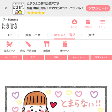
×
内祝い
SHOP
メニュー
TOP
妊娠・出産
赤ちゃん・育児
妊活
育児グッズ
病気・予防接種
離乳食
優待パス
ひよこクラブ
アプリ
SNS
キャンペーン
写真スタジオ