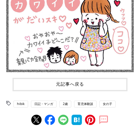
元記事へ戻る
hibik
日記・マンガ
2歳
育児体験談
女の子