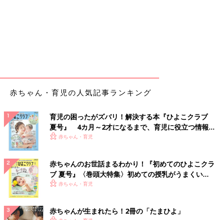
赤ちゃん・育児の人気記事ランキング
育児の困ったがズバリ！解決する本『ひよこクラブ
夏号』 4カ月～2才になるまで、育児に役立つ情報が
いっぱい！
赤ちゃん・育児
赤ちゃんのお世話まるわかり！『初めてのひよこクラ
ブ 夏号』〈巻頭大特集〉初めての授乳がうまくい
く！ おっぱい・ミルクの基本と夏のトラブル 解決テ
赤ちゃん・育児
ク
赤ちゃんが生まれたら！2冊の「たまひよ」