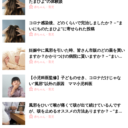
たまひよ”の体験談
赤ちゃん・育児
コロナ感染後、どのくらいで完治しましたか？－”ま
いにちのたまひよ”に寄せられた投稿
赤ちゃん・育児
妊娠中に風邪を引いた時、皆さん市販のどの薬を買い
ますか？かかりつけの病院に貰いますか？－”まいに
ちのたまひよ”の体験談
赤ちゃん・育児
【小児科医監修】子どものせき、コロナだけじゃな
い“風邪”以外の原因 ママ小児科医
赤ちゃん・育児
風邪をひいて喉が痛くて咳が出て続けているんです
が、咳を止めるオススメの方法ありますか？－”まい
にちのたまひよ”に寄せられた投稿
赤ちゃん・育児