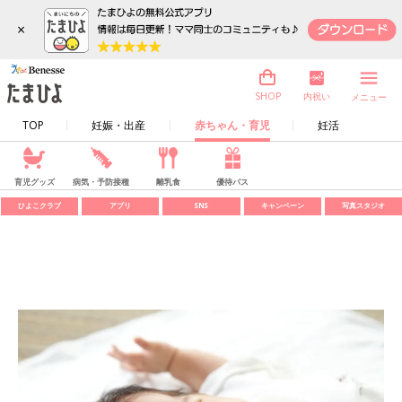
×
内祝い
SHOP
メニュー
TOP
妊娠・出産
赤ちゃん・育児
妊活
育児グッズ
病気・予防接種
離乳食
優待パス
ひよこクラブ
アプリ
SNS
キャンペーン
写真スタジオ