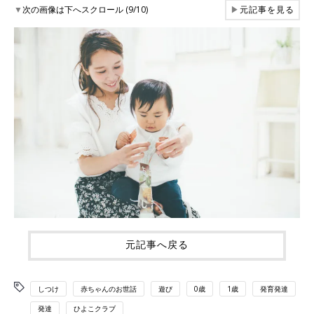
▼
次の画像は下へスクロール (9/10)
▶
元記事を見る
元記事へ戻る
しつけ
赤ちゃんのお世話
遊び
0歳
1歳
発育発達
発達
ひよこクラブ