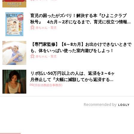
育児の困ったがズバリ！解決する本『ひよこクラブ
秋号』 4カ月～2才になるまで、育児に役立つ情報が
いっぱい！
赤ちゃん・育児
【専門家監修】【6～8カ月】お出かけできないときで
も、体をいっぱい使った室内遊びをしよっ！
赤ちゃん・育児
リボ払い50万円以上の人は、返済を3～6ヶ
月停止して『大幅に減額してから返済する...
PR(渋谷法務総合事務所)
Recommended by