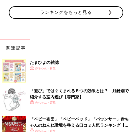
ランキングをもっと見る
関連記事
たまひよの雑誌
赤ちゃん・育児
「遊び」ではぐくまれる５つの効果とは？ 月齢別で
紹介する室内遊び【専門家】
赤ちゃん・育児
「ベビー布団」「ベビーベッド」「バウンサー」赤ち
ゃんのねんね環境を整える口コミ人気ランキング【た
まひよ 赤ちゃんグッズ大賞2026】
赤ちゃん・育児