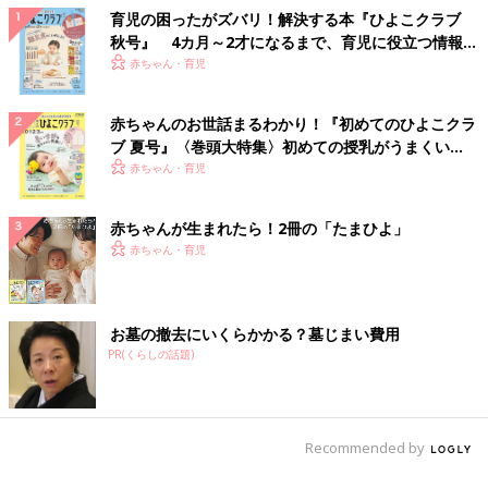
育児の困ったがズバリ！解決する本『ひよこクラブ
秋号』 4カ月～2才になるまで、育児に役立つ情報が
いっぱい！
赤ちゃん・育児
赤ちゃんのお世話まるわかり！『初めてのひよこクラ
ブ 夏号』〈巻頭大特集〉初めての授乳がうまくい
く！ おっぱい・ミルクの基本と夏のトラブル 解決テ
赤ちゃん・育児
ク
赤ちゃんが生まれたら！2冊の「たまひよ」
赤ちゃん・育児
お墓の撤去にいくらかかる？墓じまい費用
PR(くらしの話題)
Recommended by