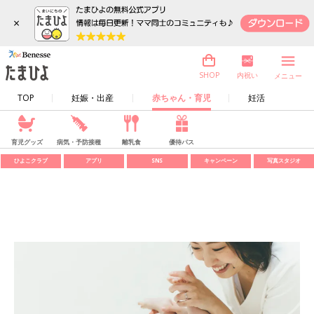
×
内祝い
SHOP
メニュー
TOP
妊娠・出産
赤ちゃん・育児
妊活
育児グッズ
病気・予防接種
離乳食
優待パス
ひよこクラブ
アプリ
SNS
キャンペーン
写真スタジオ