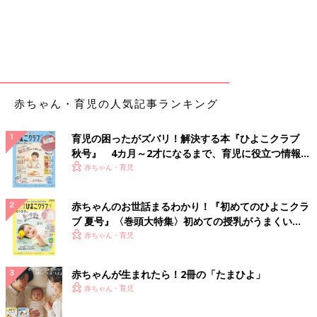
赤ちゃん・育児の人気記事ランキング
育児の困ったがズバリ！解決する本『ひよこクラブ
秋号』 4カ月～2才になるまで、育児に役立つ情報が
いっぱい！
赤ちゃん・育児
赤ちゃんのお世話まるわかり！『初めてのひよこクラ
ブ 夏号』〈巻頭大特集〉初めての授乳がうまくい
く！ おっぱい・ミルクの基本と夏のトラブル 解決テ
赤ちゃん・育児
ク
赤ちゃんが生まれたら！2冊の「たまひよ」
赤ちゃん・育児