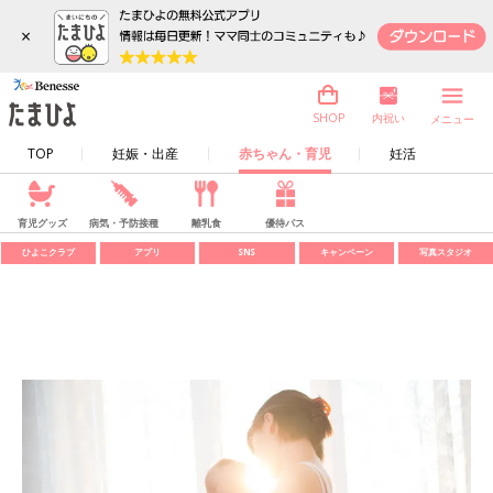
×
内祝い
SHOP
メニュー
TOP
妊娠・出産
赤ちゃん・育児
妊活
育児グッズ
病気・予防接種
離乳食
優待パス
ひよこクラブ
アプリ
SNS
キャンペーン
写真スタジオ