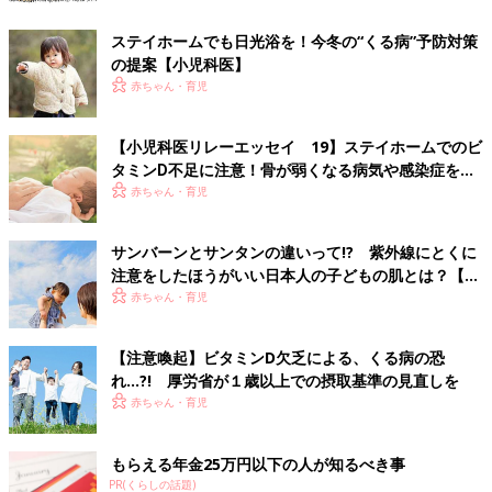
ステイホームでも日光浴を！今冬の“くる病”予防対策
の提案【小児科医】
赤ちゃん・育児
【小児科医リレーエッセイ 19】ステイホームでのビ
タミンⅮ不足に注意！骨が弱くなる病気や感染症を親
子で予防しよう
赤ちゃん・育児
サンバーンとサンタンの違いって!? 紫外線にとくに
注意をしたほうがいい日本人の子どもの肌とは？【専
門家】
赤ちゃん・育児
【注意喚起】ビタミンD欠乏による、くる病の恐
れ…?! 厚労省が１歳以上での摂取基準の見直しを
赤ちゃん・育児
もらえる年金25万円以下の人が知るべき事
PR(くらしの話題)