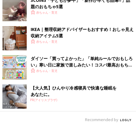
3COINS「子どもが夢中」「新作が早くも品薄!?」話
題のおもちゃ5選
赤ちゃん・育児
IKEA｜整理収納アドバイザーもおすすめ！おしゃ見え
収納アイテム5選
赤ちゃん・育児
ダイソー「買ってよかった」「単純ルールでおもしろ
い」寒い日に家族で楽しみたい！コスパ最高おもちゃ
4選
赤ちゃん・育児
【大人気】ひんやり冷感寝具で快適な睡眠を
あなたに。
PR(アイリスプラザ)
Recommended by