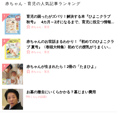
赤ちゃん・育児の人気記事ランキング
育児の困ったがズバリ！解決する本『ひよこクラブ
秋号』 4カ月～2才になるまで、育児に役立つ情報が
いっぱい！
赤ちゃん・育児
赤ちゃんのお世話まるわかり！『初めてのひよこクラ
ブ 夏号』〈巻頭大特集〉初めての授乳がうまくい
く！ おっぱい・ミルクの基本と夏のトラブル 解決テ
赤ちゃん・育児
ク
赤ちゃんが生まれたら！2冊の「たまひよ」
赤ちゃん・育児
お墓の撤去にいくらかかる？墓じまい費用
PR(くらしの話題)