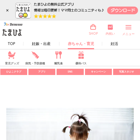
×
内祝い
SHOP
メニュー
TOP
妊娠・出産
赤ちゃん・育児
妊活
育児グッズ
病気・予防接種
離乳食
優待パス
ひよこクラブ
アプリ
SNS
キャンペーン
写真スタジオ