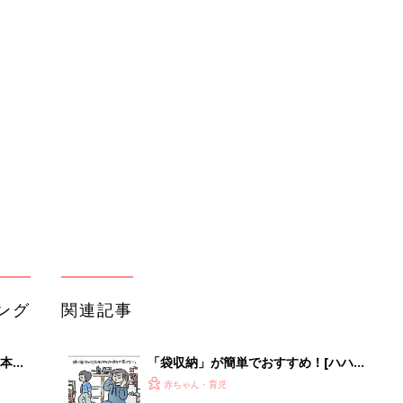
ング
関連記事
本
「袋収納」が簡単でおすすめ！[ハハ
2才
のさけび #82]
赤ちゃん・育児
いっ
初め
3COINS「かさばるおもちゃもスッキ
大特
リ」「人気なのも納得」超優秀！子ど
赤ちゃん・育児
 お
も用品収納アイテム5選
ブル
たま
3COINS「子どもが夢中」「新作が早
くも品薄!?」話題のおもちゃ5選
赤ちゃん・育児
IKEA｜整理収納アドバイザーもおすす
」8
め！おしゃ見え収納アイテム5選
赤ちゃん・育児
nの