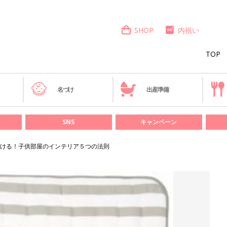
SHOP
内祝い
TOP
き
名づけ
出産準備
SNS
キャンペーン
ける！子供部屋のインテリア５つの法則