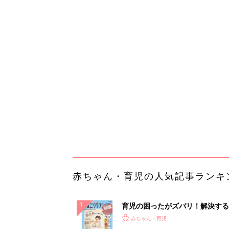
赤ちゃん・育児の人気記事ランキ
育児の困ったがズバリ！解決する
『ひよこクラブ 秋号』 4カ月～
赤ちゃん・育児
になるまで、育児に役立つ情報が
ぱい！
赤ちゃんのお世話まるわかり！『
てのひよこクラブ 夏号』〈巻頭
赤ちゃん・育児
集〉初めての授乳がうまくいく！
っぱい・ミルクの基本と夏のトラ
解決テク
赤ちゃんが生まれたら！2冊の「
ひよ」
赤ちゃん・育児
「え、こんなセールやってたの？
0％OFF以上が続々登場！Amazo
本気が...
PR（Amazon）