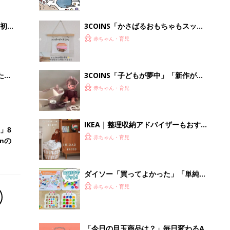
ダイソー「買ってよかった」「単純ル
ールでおもしろい」寒い日に家族で楽
赤ちゃん・育児
しみたい！コスパ最高おもちゃ4選
「今日の目玉商品は？」毎日変わるA
mazonタイムセールが見逃せない
PR（Amazon）
Recommended by
離乳食はいつから？進め方は？「たまひよ きほんの離
乳食」
授乳の悩みや初めての離乳食作りに役立つ