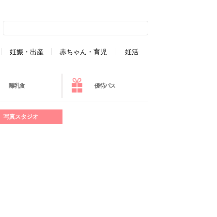
妊娠・出産
赤ちゃん・育児
妊活
離乳食
優待パス
写真スタジオ