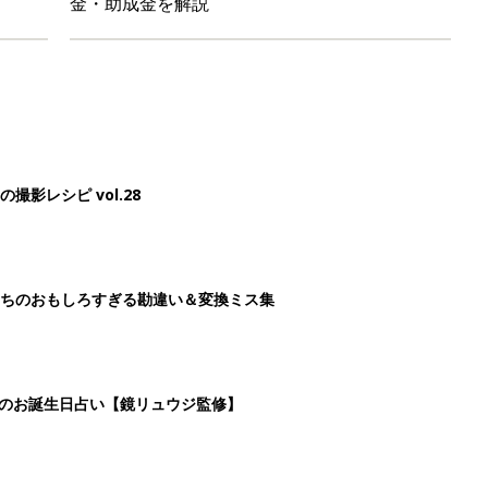
日のお誕生日占い【鏡リュウジ監修】
レたちの切迫早産奮闘記 #24】
3
4
5
>