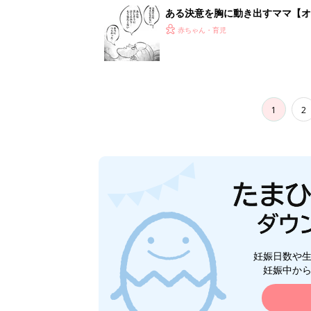
妊娠日数や
妊娠中か