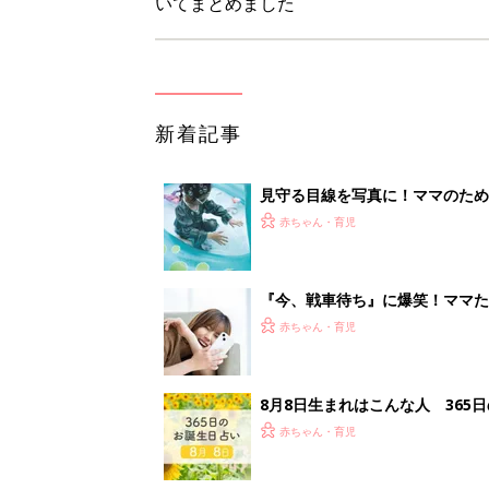
8月8日生まれはこんな人 365
赤ちゃん・育児
ある決意を胸に動き出すママ【オ
赤ちゃん・育児
1
2