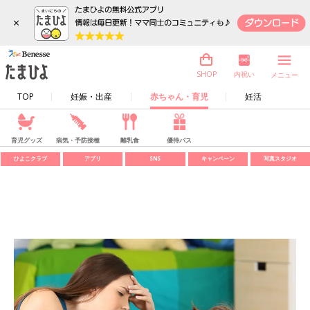
×
内祝い
SHOP
メニュー
TOP
妊娠・出産
赤ちゃん・育児
妊活
育児グッズ
病気・予防接種
離乳食
優待パス
ひよこクラブ
アプリ
SNS
キャンペーン
写真スタジオ