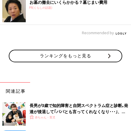
お墓の撤去にいくらかかる？墓じまい費用
PR(くらしの話題)
Recommended by
ランキングをもっと見る
関連記事
長男が3歳で知的障害と自閉スペクトラム症と診断｡発
達が後退して｢パパとも言ってくれなくなり･･･｣、元
プロバスケ選手･岡田優介
赤ちゃん・育児