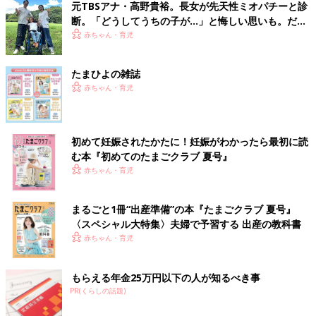
元TBSアナ・高野貴裕。長女が先天性ミオパチーと診
断。「どうしてうちの子が…」と悔しい思いも。だか
らこそ、娘との時間を全力で楽しみたい
赤ちゃん・育児
たまひよの雑誌
赤ちゃん・育児
初めて妊娠されたかたに！妊娠がわかったら最初に読
む本『初めてのたまごクラブ 夏号』
赤ちゃん・育児
まるごと1冊“出産準備”の本『たまごクラブ 夏号』
〈スペシャル大特集〉夫婦で予習する 出産の教科書
赤ちゃん・育児
もらえる年金25万円以下の人が知るべき事
PR(くらしの話題)