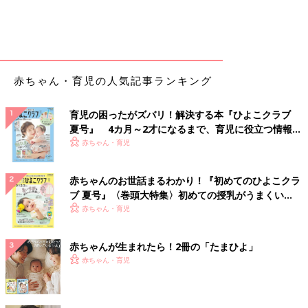
赤ちゃん・育児の人気記事ランキング
育児の困ったがズバリ！解決する本『ひよこクラブ
夏号』 4カ月～2才になるまで、育児に役立つ情報が
いっぱい！
赤ちゃん・育児
赤ちゃんのお世話まるわかり！『初めてのひよこクラ
ブ 夏号』〈巻頭大特集〉初めての授乳がうまくい
く！ おっぱい・ミルクの基本と夏のトラブル 解決テ
赤ちゃん・育児
ク
赤ちゃんが生まれたら！2冊の「たまひよ」
赤ちゃん・育児