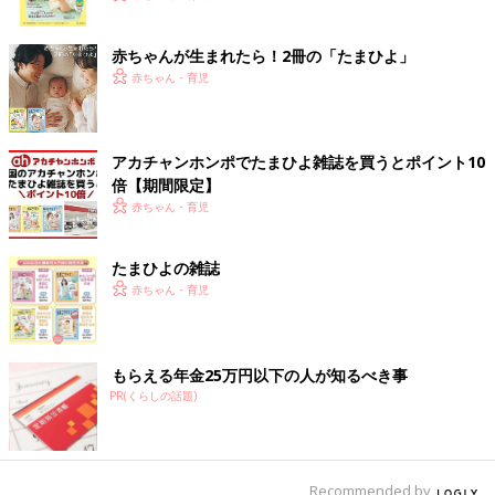
ク
赤ちゃんが生まれたら！2冊の「たまひよ」
赤ちゃん・育児
アカチャンホンポでたまひよ雑誌を買うとポイント10
倍【期間限定】
赤ちゃん・育児
たまひよの雑誌
赤ちゃん・育児
もらえる年金25万円以下の人が知るべき事
PR(くらしの話題)
Recommended by