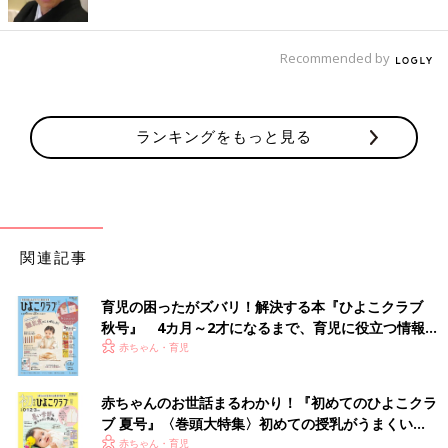
Recommended by
ランキングをもっと見る
関連記事
育児の困ったがズバリ！解決する本『ひよこクラブ
秋号』 4カ月～2才になるまで、育児に役立つ情報が
いっぱい！
赤ちゃん・育児
赤ちゃんのお世話まるわかり！『初めてのひよこクラ
ブ 夏号』〈巻頭大特集〉初めての授乳がうまくい
く！ おっぱい・ミルクの基本と夏のトラブル 解決テ
赤ちゃん・育児