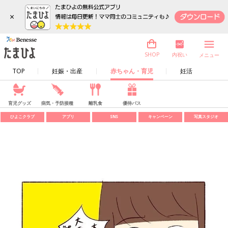
×
内祝い
SHOP
メニュー
TOP
妊娠・出産
赤ちゃん・育児
妊活
育児グッズ
病気・予防接種
離乳食
優待パス
ひよこクラブ
アプリ
SNS
キャンペーン
写真スタジオ