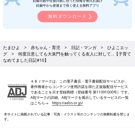
妊娠日数や生後日数に合った情報を毎日お届け
妊娠中から産後まで長く使える無料アプリ
無料ダウンロード
たまひよ
赤ちゃん・育児
日記・マンガ
ひよこエッ
グ
何度注意しても大泉門を触ってくる友人に対して…【子育て
なめてました日記#10】
ＡＢＪマークは、この電子書店・電子書籍配信サービスが、
著作権者からコンテンツ使用許諾を得た正規版配信サービス
であることを示す登録商標（登録番号 第11091000号）です。
ABJマークの詳細、ABJマークを掲示しているサービスの一覧
はこちら→
https://aebs.or.jp/
本サイトに掲載されている記事・写真・イラスト等のコンテンツの無断転載を禁じま
す。