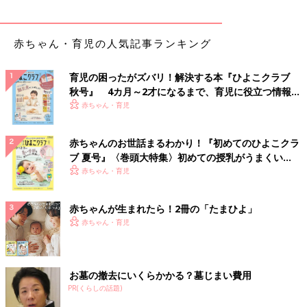
赤ちゃん・育児の人気記事ランキング
育児の困ったがズバリ！解決する本『ひよこクラブ
秋号』 4カ月～2才になるまで、育児に役立つ情報が
いっぱい！
赤ちゃん・育児
赤ちゃんのお世話まるわかり！『初めてのひよこクラ
ブ 夏号』〈巻頭大特集〉初めての授乳がうまくい
く！ おっぱい・ミルクの基本と夏のトラブル 解決テ
赤ちゃん・育児
ク
赤ちゃんが生まれたら！2冊の「たまひよ」
赤ちゃん・育児
お墓の撤去にいくらかかる？墓じまい費用
PR(くらしの話題)