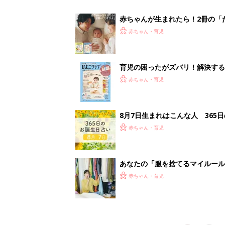
スタイリストが喝！
赤ちゃん・育児
<
1
妊娠日数や
妊娠中か