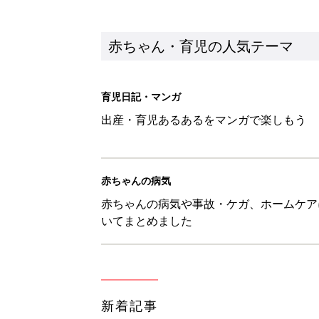
新着記事
赤ちゃんが生まれたら！2冊の「
赤ちゃん・育児
育児の困ったがズバリ！解決する
つ情報がいっぱい！
赤ちゃん・育児
8月7日生まれはこんな人 365
赤ちゃん・育児
あなたの「服を捨てるマイルー