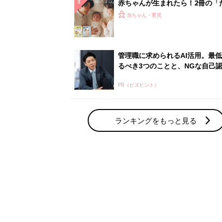
赤ちゃん・育児の人気テーマ
育児日記・マンガ
出産・育児あるあるをマンガで楽しもう
赤ちゃんの病気
赤ちゃんの病気や事故・ケガ、ホームケア
いてまとめました