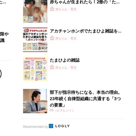
の要素」
PR（ビズヒント）
Recommended by
離乳食はいつから？進め方は？「たまひよ きほんの離
乳食」
授乳の悩みや初めての離乳食作りに役立つ
子育てとお金
につ
妊娠・出産・育児にかかる費用やもらえる補助
金・助成金を解説