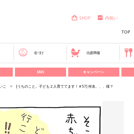
SHOP
内祝い
TOP
き
名づけ
出産準備
SNS
キャンペーン
いこ
[うちのこと。子ども２人育ててます！＃57] 何名、、、様？