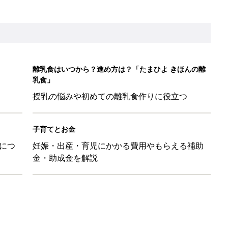
たまひよ」
本『ひよこクラブ 秋号』 4カ月～2才になるまで、育児に役立
日のお誕生日占い【鏡リュウジ監修】
ル」、間違っているかも？「思い出があって捨てられない」に収納