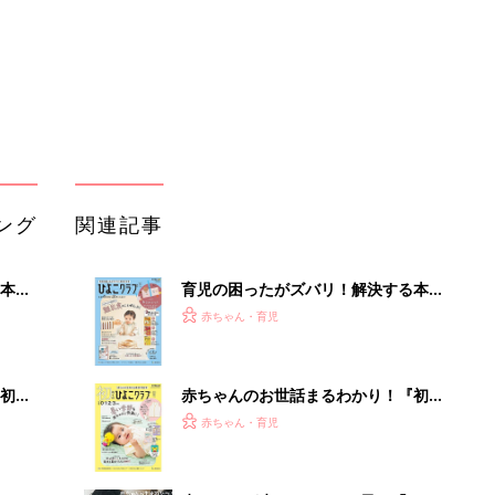
初め
赤ちゃんのお世話まるわかり！『初め
大特
てのひよこクラブ 夏号』〈巻頭大特
赤ちゃん・育児
 お
集〉初めての授乳がうまくいく！ お
ブル
っぱい・ミルクの基本と夏のトラブル
解決テク
たま
赤ちゃんが生まれたら！2冊の「たま
ひよ」
赤ちゃん・育児
アカチャンホンポでたまひよ雑誌を買
低限や
うとポイント10倍【期間限定】
赤ちゃん・育児
認識
たまひよの雑誌
赤ちゃん・育児
部下が指示待ちになる、本当の理由。
23年続く自律型組織に共通する「3つ