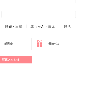
妊娠・出産
赤ちゃん・育児
妊活
離乳食
優待パス
写真スタジオ