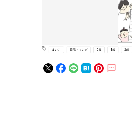
まいこ
日記・マンガ
0歳
1歳
2歳
赤ちゃん・育児の人気記事ランキ
育児の困ったがズバリ！解決する
『ひよこクラブ 夏号』 4カ月～
赤ちゃん・育児
になるまで、育児に役立つ情報が
ぱい！