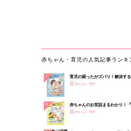
赤ちゃんのお世話まるわかり！『
てのひよこクラブ 夏号』〈巻頭
赤ちゃん・育児
集〉初めての授乳がうまくいく！
っぱい・ミルクの基本と夏のトラ
解決テク
赤ちゃんが生まれたら！2冊の「
ひよ」
赤ちゃん・育児
管理職に求められるAI活用。最
るべき3つのことと、NGな自己
PR（ビズヒント）
ランキングをもっと見る