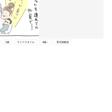
3歳
ライフスタイル
4歳～
育児体験談
ング
関連記事
本
育児の困ったがズバリ！解決する本
2才
『ひよこクラブ 秋号』 4カ月～2才
赤ちゃん・育児
いっ
になるまで、育児に役立つ情報がいっ
ぱい！