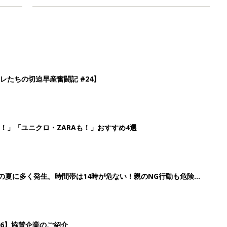
レたちの切迫早産奮闘記 #24】
！」「ユニクロ・ZARAも！」おすすめ4選
歳の夏に多く発生。時間帯は14時が危ない！親のNG行動も危険を
26】協賛企業のご紹介