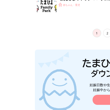
赤ちゃん・育児
1
2
妊娠日数や
妊娠中か