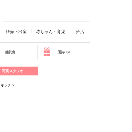
妊娠・出産
赤ちゃん・育児
妊活
離乳食
優待パス
写真スタジオ
とキッチン