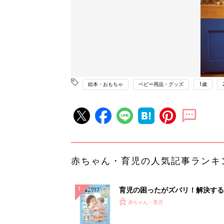
絵本・おもちゃ
ベビー用品・グッズ
1歳
赤ちゃん・育児の人気記事ランキ
育児の困ったがズバリ！解決する
『ひよこクラブ 夏号』 4カ月～
赤ちゃん・育児
になるまで、育児に役立つ情報が
ぱい！