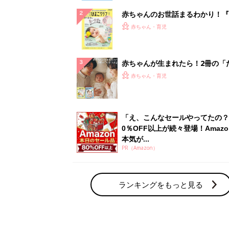
赤ちゃんのお世話まるわかり！『
てのひよこクラブ 夏号』〈巻頭
赤ちゃん・育児
集〉初めての授乳がうまくいく！
っぱい・ミルクの基本と夏のトラ
解決テク
赤ちゃんが生まれたら！2冊の「
ひよ」
赤ちゃん・育児
「え、こんなセールやってたの？
0％OFF以上が続々登場！Amazo
本気が...
PR（Amazon）
ランキングをもっと見る