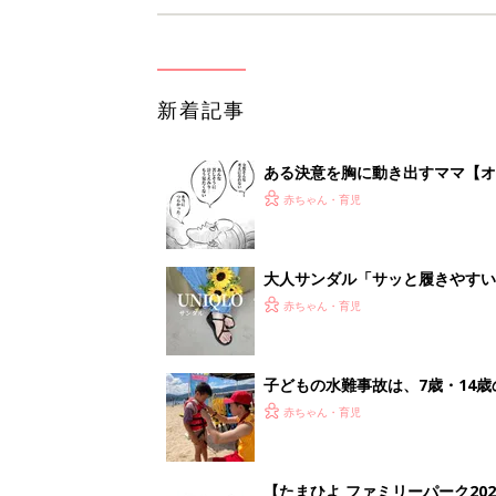
新着記事
ある決意を胸に動き出すママ【オ
赤ちゃん・育児
大人サンダル「サッと履きやすい
赤ちゃん・育児
子どもの水難事故は、7歳・14
まねく【専門家】
赤ちゃん・育児
【たまひよ ファミリーパーク20