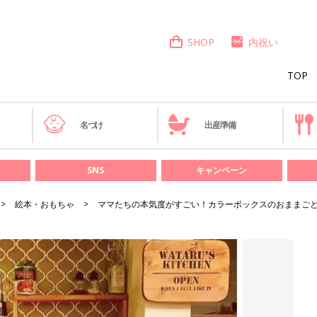
SHOP
内祝い
TOP
き
名づけ
出産準備
SNS
キャンペーン
絵本・おもちゃ
ママたちの本気度がすごい！カラーボックスのおままご