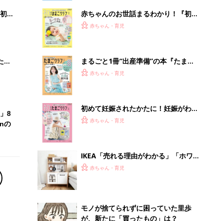
初め
赤ちゃんのお世話まるわかり！『初め
大特
てのひよこクラブ 夏号』〈巻頭大特
赤ちゃん・育児
 お
集〉初めての授乳がうまくいく！ お
ブル
っぱい・ミルクの基本と夏のトラブル
解決テク
たま
まるごと1冊“出産準備”の本『たまご
クラブ 夏号』〈スペシャル大特集〉
赤ちゃん・育児
夫婦で予習する 出産の教科書
初めて妊娠されたかたに！妊娠がわか
」8
ったら最初に読む本『初めてのたまご
赤ちゃん・育児
nの
クラブ 夏号』
IKEA「売れる理由がわかる」「ホワイ
トのキッチンが可愛い」絶対欲しい！
赤ちゃん・育児
おままごとセット5選
モノが捨てられずに困っていた里歩
が、新たに「買ったもの」は？