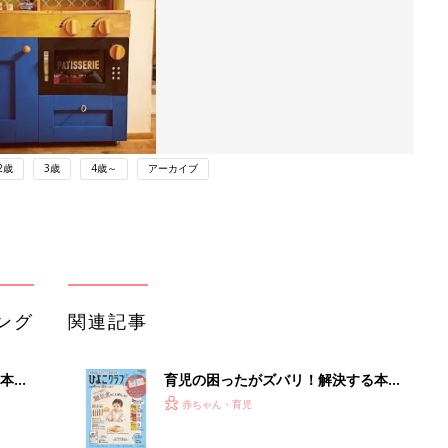
2歳
3歳
4歳～
アーカイブ
ング
関連記事
本
育児の困ったがズバリ！解決する本
2才
『ひよこクラブ 秋号』 4カ月～2才
赤ちゃん・育児
いっ
になるまで、育児に役立つ情報がいっ
ぱい！