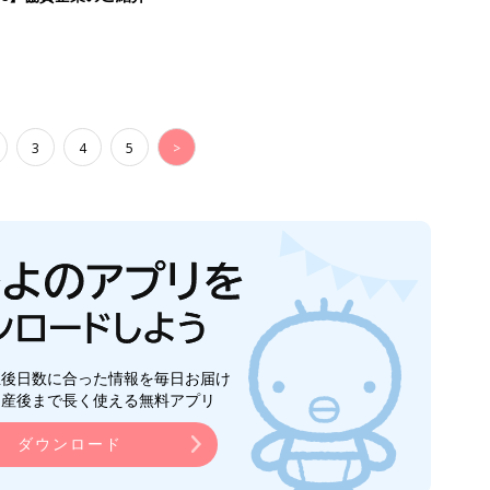
3
4
5
>
生後日数に合った情報を毎日お届け
ら産後まで長く使える無料アプリ
ダウンロード