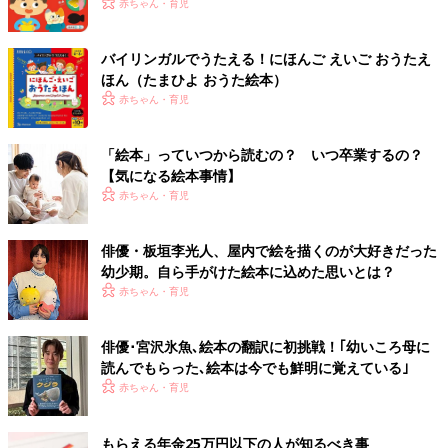
赤ちゃん・育児
バイリンガルでうたえる！にほんご えいご おうたえ
ほん（たまひよ おうた絵本）
赤ちゃん・育児
「絵本」っていつから読むの？ いつ卒業するの？
【気になる絵本事情】
赤ちゃん・育児
俳優・板垣李光人、屋内で絵を描くのが大好きだった
幼少期。自ら手がけた絵本に込めた思いとは？
赤ちゃん・育児
俳優･宮沢氷魚､絵本の翻訳に初挑戦！｢幼いころ母に
読んでもらった､絵本は今でも鮮明に覚えている｣
赤ちゃん・育児
もらえる年金25万円以下の人が知るべき事