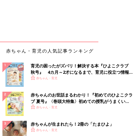
赤ちゃん・育児の人気記事ランキング
育児の困ったがズバリ！解決する本『ひよこクラブ
秋号』 4カ月～2才になるまで、育児に役立つ情報が
いっぱい！
赤ちゃん・育児
赤ちゃんのお世話まるわかり！『初めてのひよこクラ
ブ 夏号』〈巻頭大特集〉初めての授乳がうまくい
く！ おっぱい・ミルクの基本と夏のトラブル 解決テ
赤ちゃん・育児
ク
赤ちゃんが生まれたら！2冊の「たまひよ」
赤ちゃん・育児