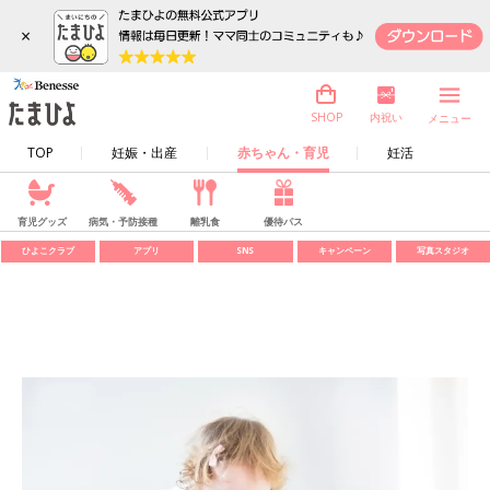
×
内祝い
SHOP
メニュー
TOP
妊娠・出産
赤ちゃん・育児
妊活
育児グッズ
病気・予防接種
離乳食
優待パス
ひよこクラブ
アプリ
SNS
キャンペーン
写真スタジオ