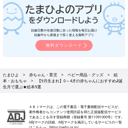
妊娠日数や生後日数に合った情報を毎日お届け
妊娠中から産後まで長く使える無料アプリ
無料ダウンロード
たまひよ
赤ちゃん・育児
ベビー用品・グッズ
絵
本・おもちゃ
【9月生まれ】0～4才の赤ちゃんにおすすめ♪誕
生月で選ぶ★絵本9選
ＡＢＪマークは、この電子書店・電子書籍配信サービスが、
著作権者からコンテンツ使用許諾を得た正規版配信サービス
であることを示す登録商標（登録番号 第11091000号）です。
ABJマークの詳細、ABJマークを掲示しているサービスの一覧
はこちら→
https://aebs.or.jp/