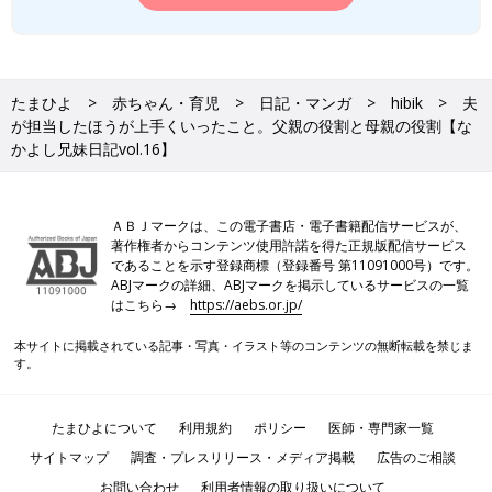
たまひよ
赤ちゃん・育児
日記・マンガ
hibik
夫
が担当したほうが上手くいったこと。父親の役割と母親の役割【な
かよし兄妹日記vol.16】
ＡＢＪマークは、この電子書店・電子書籍配信サービスが、
著作権者からコンテンツ使用許諾を得た正規版配信サービス
であることを示す登録商標（登録番号 第11091000号）です。
ABJマークの詳細、ABJマークを掲示しているサービスの一覧
はこちら→
https://aebs.or.jp/
本サイトに掲載されている記事・写真・イラスト等のコンテンツの無断転載を禁じま
す。
たまひよについて
利用規約
ポリシー
医師・専門家一覧
サイトマップ
調査・プレスリリース・メディア掲載
広告のご相談
お問い合わせ
利用者情報の取り扱いについて