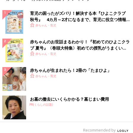
育児の困ったがズバリ！解決する本『ひよこクラブ
秋号』 4カ月～2才になるまで、育児に役立つ情報が
いっぱい！
赤ちゃん・育児
赤ちゃんのお世話まるわかり！『初めてのひよこクラ
ブ 夏号』〈巻頭大特集〉初めての授乳がうまくい
く！ おっぱい・ミルクの基本と夏のトラブル 解決テ
赤ちゃん・育児
ク
赤ちゃんが生まれたら！2冊の「たまひよ」
赤ちゃん・育児
お墓の撤去にいくらかかる？墓じまい費用
PR(くらしの話題)
Recommended by