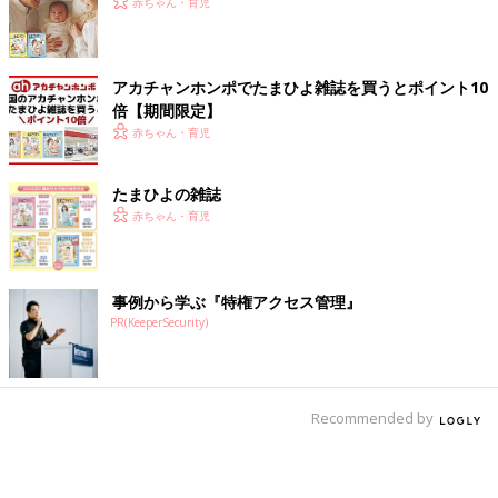
赤ちゃん・育児
アカチャンホンポでたまひよ雑誌を買うとポイント10
倍【期間限定】
赤ちゃん・育児
たまひよの雑誌
赤ちゃん・育児
事例から学ぶ『特権アクセス管理』
PR(KeeperSecurity)
Recommended by