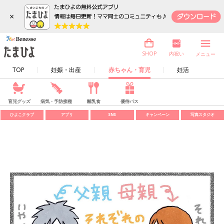
×
内祝い
SHOP
メニュー
TOP
妊娠・出産
赤ちゃん・育児
妊活
育児グッズ
病気・予防接種
離乳食
優待パス
ひよこクラブ
アプリ
SNS
キャンペーン
写真スタジオ