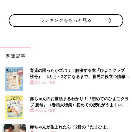
ランキングをもっと見る
関連記事
育児の困ったがズバリ！解決する本『ひよこクラブ
秋号』 4カ月～2才になるまで、育児に役立つ情報が
いっぱい！
赤ちゃん・育児
赤ちゃんのお世話まるわかり！『初めてのひよこクラ
ブ 夏号』〈巻頭大特集〉初めての授乳がうまくい
く！ おっぱい・ミルクの基本と夏のトラブル 解決テ
赤ちゃん・育児
ク
赤ちゃんが生まれたら！2冊の「たまひよ」