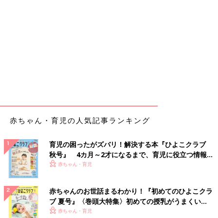
赤ちゃん・育児の人気記事ランキング
育児の困ったがズバリ！解決する本『ひよこクラブ
秋号』 4カ月～2才になるまで、育児に役立つ情報が
いっぱい！
赤ちゃん・育児
赤ちゃんのお世話まるわかり！『初めてのひよこクラ
ブ 夏号』〈巻頭大特集〉初めての授乳がうまくい
く！ おっぱい・ミルクの基本と夏のトラブル 解決テ
赤ちゃん・育児