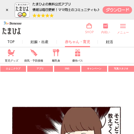
×
内祝い
SHOP
メニュー
TOP
妊娠・出産
赤ちゃん・育児
妊活
育児グッズ
病気・予防接種
離乳食
優待パス
ひよこクラブ
アプリ
SNS
キャンペーン
写真スタジオ