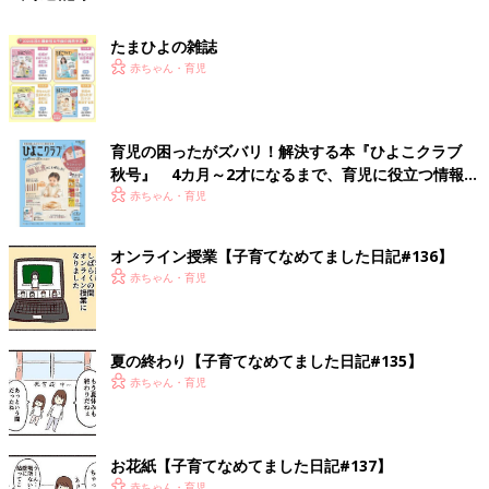
たまひよの雑誌
赤ちゃん・育児
育児の困ったがズバリ！解決する本『ひよこクラブ
秋号』 4カ月～2才になるまで、育児に役立つ情報が
いっぱい！
赤ちゃん・育児
オンライン授業【子育てなめてました日記#136】
赤ちゃん・育児
夏の終わり【子育てなめてました日記#135】
赤ちゃん・育児
お花紙【子育てなめてました日記#137】
赤ちゃん・育児