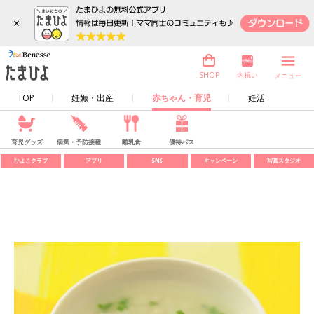
×
内祝い
SHOP
メニュー
TOP
妊娠・出産
赤ちゃん・育児
妊活
育児グッズ
病気・予防接種
離乳食
優待パス
ひよこクラブ
アプリ
SNS
キャンペーン
写真スタジオ