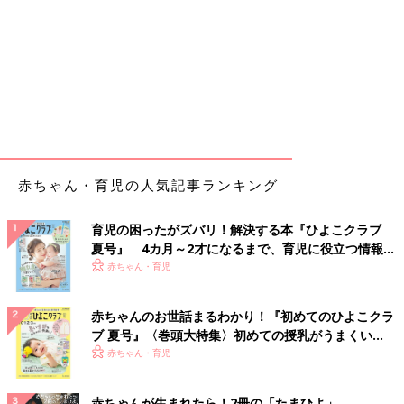
赤ちゃん・育児の人気記事ランキング
育児の困ったがズバリ！解決する本『ひよこクラブ
夏号』 4カ月～2才になるまで、育児に役立つ情報が
いっぱい！
赤ちゃん・育児
赤ちゃんのお世話まるわかり！『初めてのひよこクラ
ブ 夏号』〈巻頭大特集〉初めての授乳がうまくい
く！ おっぱい・ミルクの基本と夏のトラブル 解決テ
赤ちゃん・育児
ク
赤ちゃんが生まれたら！2冊の「たまひよ」