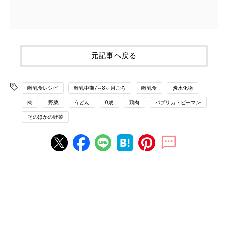
元記事へ戻る
離乳食レシピ
離乳中期7～8ヶ月ごろ
離乳食
炭水化物
肉
野菜
うどん
0歳
鶏肉
パプリカ・ピーマン
そのほかの野菜