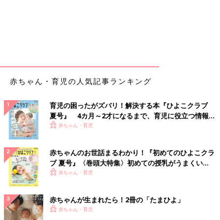
赤ちゃん・育児の人気記事ランキング
育児の困ったがズバリ！解決する本『ひよこクラブ
夏号』 4カ月～2才になるまで、育児に役立つ情報が
いっぱい！
赤ちゃん・育児
赤ちゃんのお世話まるわかり！『初めてのひよこクラ
ブ 夏号』〈巻頭大特集〉初めての授乳がうまくい
く！ おっぱい・ミルクの基本と夏のトラブル 解決テ
赤ちゃん・育児
ク
赤ちゃんが生まれたら！2冊の「たまひよ」
赤ちゃん・育児