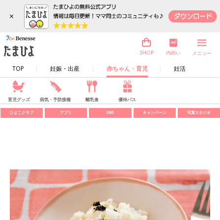
×
内祝い
SHOP
メニュー
TOP
妊娠・出産
赤ちゃん・育児
妊活
育児グッズ
病気・予防接種
離乳食
優待パス
ひよこクラブ
アプリ
SNS
キャンペーン
写真スタジオ