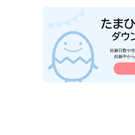
妊娠日数や
妊娠中か