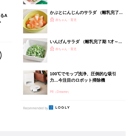
かぶとにんじんのサラダ （離乳完了
るA
期 1才～1才6カ月ごろ）
赤ちゃん・育児
い
いんげんサラダ （離乳完了期 1才～1
才6カ月ごろ）
赤ちゃん・育児
100℃でモップ洗浄、圧倒的な吸引
力…今注目のロボット掃除機
PR（Dreame）
Recommended by