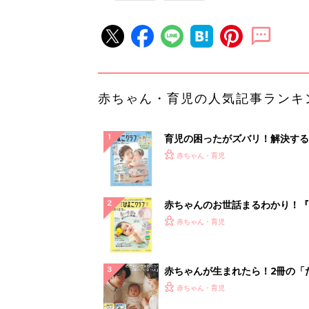
赤ちゃん・育児の人気記事ランキ
育児の困ったがズバリ！解決する
『ひよこクラブ 夏号』 4カ月～
赤ちゃん・育児
になるまで、育児に役立つ情報が
ぱい！
赤ちゃんのお世話まるわかり！『
てのひよこクラブ 夏号』〈巻頭
赤ちゃん・育児
集〉初めての授乳がうまくいく！
っぱい・ミルクの基本と夏のトラ
解決テク
赤ちゃんが生まれたら！2冊の「
ひよ」
赤ちゃん・育児