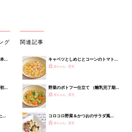
ング
関連記事
本
キャベツとしめじとコーンのトマトス
2才
ープ （離乳完了期 1才～1才6カ月ご
赤ちゃん・育児
いっ
ろ）
初め
野菜のポトフー仕立て （離乳完了期 1
大特
才～1才6カ月ごろ）
赤ちゃん・育児
 お
ブル
たま
コロコロ野菜＆かつおのサラダ風
（離乳完了期 1才～1才6カ月ごろ）
赤ちゃん・育児