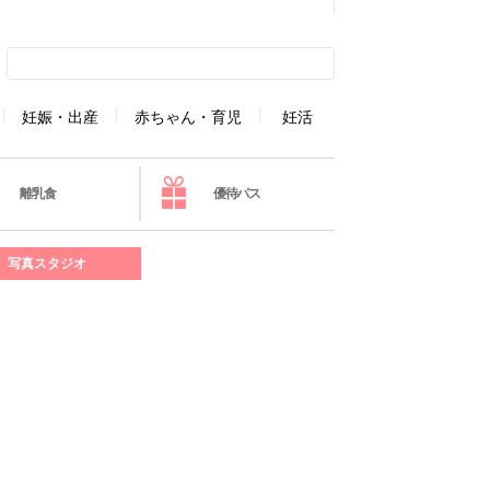
妊娠・出産
赤ちゃん・育児
妊活
離乳食
優待パス
写真スタジオ