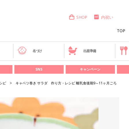
SHOP
内祝い
TOP
き
名づけ
出産準備
SNS
キャンペーン
シピ
キャベツ巻き サラダ 作り方・レシピ 離乳食後期9～11ヶ月ごろ