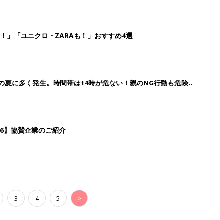
！」「ユニクロ・ZARAも！」おすすめ4選
歳の夏に多く発生。時間帯は14時が危ない！親のNG行動も危険を
26】協賛企業のご紹介
3
4
5
>