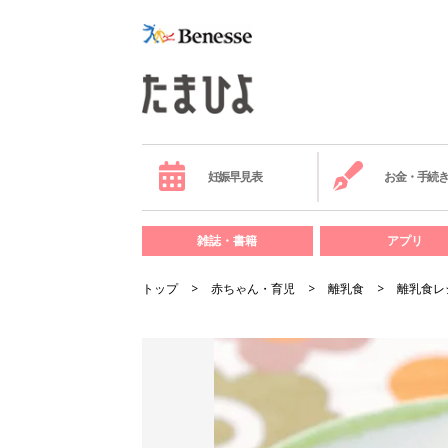
妊娠早見表
お金・手続
雑誌・書籍
アプリ
トップ
赤ちゃん・育児
離乳食
離乳食レ