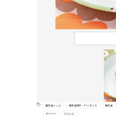
離乳食レシピ
離乳後期9～11ヶ月ごろ
離乳食
キャベツ
にんじん