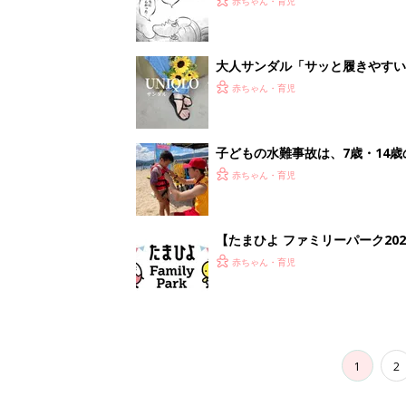
赤ちゃん・育児
大人サンダル「サッと履きやすい
赤ちゃん・育児
子どもの水難事故は、7歳・14
まねく【専門家】
赤ちゃん・育児
【たまひよ ファミリーパーク20
赤ちゃん・育児
1
2