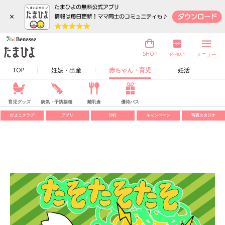
×
内祝い
SHOP
メニュー
TOP
妊娠・出産
赤ちゃん・育児
妊活
育児グッズ
病気・予防接種
離乳食
優待パス
ひよこクラブ
アプリ
SNS
キャンペーン
写真スタジオ