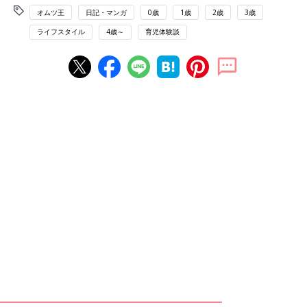
オムツ王
日記・マンガ
0歳
1歳
2歳
3歳
ライフスタイル
4歳～
育児体験談