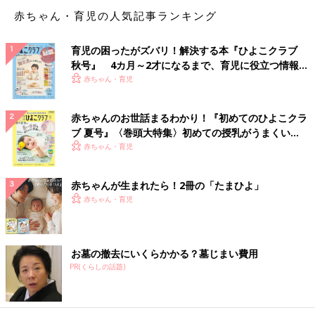
赤ちゃん・育児の人気記事ランキング
育児の困ったがズバリ！解決する本『ひよこクラブ
秋号』 4カ月～2才になるまで、育児に役立つ情報が
いっぱい！
赤ちゃん・育児
赤ちゃんのお世話まるわかり！『初めてのひよこクラ
ブ 夏号』〈巻頭大特集〉初めての授乳がうまくい
く！ おっぱい・ミルクの基本と夏のトラブル 解決テ
赤ちゃん・育児
ク
赤ちゃんが生まれたら！2冊の「たまひよ」
赤ちゃん・育児
お墓の撤去にいくらかかる？墓じまい費用
PR(くらしの話題)