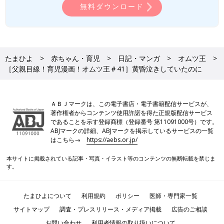
無料ダウンロード
たまひよ
赤ちゃん・育児
日記・マンガ
オムツ王
［父親目線！育児漫画！オムツ王＃41］黄昏泣きしていたのに
ＡＢＪマークは、この電子書店・電子書籍配信サービスが、
著作権者からコンテンツ使用許諾を得た正規版配信サービス
であることを示す登録商標（登録番号 第11091000号）です。
ABJマークの詳細、ABJマークを掲示しているサービスの一覧
はこちら→
https://aebs.or.jp/
本サイトに掲載されている記事・写真・イラスト等のコンテンツの無断転載を禁じま
す。
たまひよについて
利用規約
ポリシー
医師・専門家一覧
サイトマップ
調査・プレスリリース・メディア掲載
広告のご相談
お問い合わせ
利用者情報の取り扱いについて