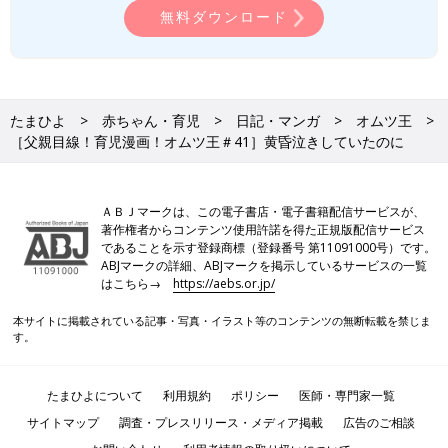
無料ダウンロード
たまひよ
赤ちゃん・育児
日記・マンガ
オムツ王
［父親目線！育児漫画！オムツ王＃41］黄昏泣きしていたのに
ＡＢＪマークは、この電子書店・電子書籍配信サービスが、
著作権者からコンテンツ使用許諾を得た正規版配信サービス
であることを示す登録商標（登録番号 第11091000号）です。
ABJマークの詳細、ABJマークを掲示しているサービスの一覧
はこちら→
https://aebs.or.jp/
本サイトに掲載されている記事・写真・イラスト等のコンテンツの無断転載を禁じま
す。
たまひよについて
利用規約
ポリシー
医師・専門家一覧
サイトマップ
調査・プレスリリース・メディア掲載
広告のご相談