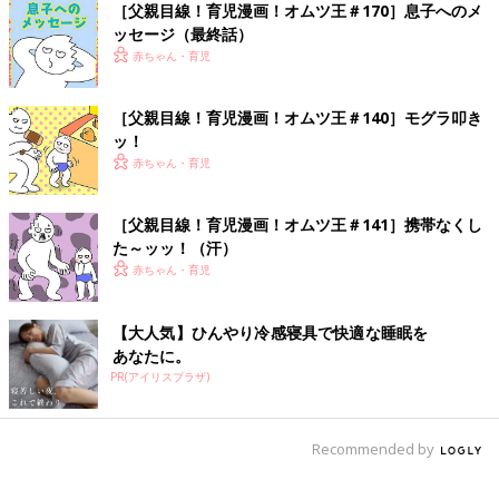
［父親目線！育児漫画！オムツ王＃170］息子へのメ
ッセージ（最終話）
赤ちゃん・育児
［父親目線！育児漫画！オムツ王＃140］モグラ叩き
ッ！
赤ちゃん・育児
［父親目線！育児漫画！オムツ王＃141］携帯なくし
た～ッッ！（汗）
赤ちゃん・育児
【大人気】ひんやり冷感寝具で快適な睡眠を
あなたに。
PR(アイリスプラザ)
Recommended by