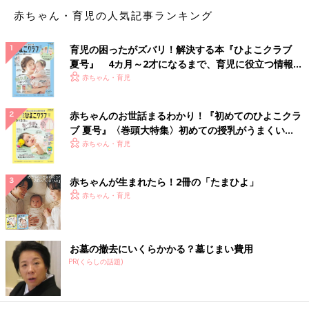
赤ちゃん・育児の人気記事ランキング
育児の困ったがズバリ！解決する本『ひよこクラブ
夏号』 4カ月～2才になるまで、育児に役立つ情報が
いっぱい！
赤ちゃん・育児
赤ちゃんのお世話まるわかり！『初めてのひよこクラ
ブ 夏号』〈巻頭大特集〉初めての授乳がうまくい
く！ おっぱい・ミルクの基本と夏のトラブル 解決テ
赤ちゃん・育児
ク
赤ちゃんが生まれたら！2冊の「たまひよ」
赤ちゃん・育児
お墓の撤去にいくらかかる？墓じまい費用
PR(くらしの話題)