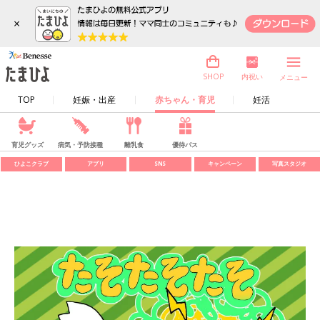
×
内祝い
SHOP
メニュー
TOP
妊娠・出産
赤ちゃん・育児
妊活
育児グッズ
病気・予防接種
離乳食
優待パス
ひよこクラブ
アプリ
SNS
キャンペーン
写真スタジオ