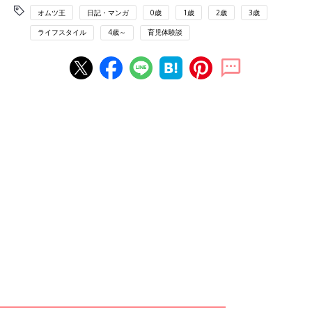
オムツ王
日記・マンガ
0歳
1歳
2歳
3歳
ライフスタイル
4歳～
育児体験談