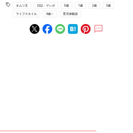
オムツ王
日記・マンガ
0歳
1歳
2歳
3歳
ライフスタイル
4歳～
育児体験談