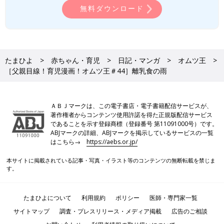
無料ダウンロード
たまひよ
赤ちゃん・育児
日記・マンガ
オムツ王
［父親目線！育児漫画！オムツ王＃44］離乳食の雨
ＡＢＪマークは、この電子書店・電子書籍配信サービスが、
著作権者からコンテンツ使用許諾を得た正規版配信サービス
であることを示す登録商標（登録番号 第11091000号）です。
ABJマークの詳細、ABJマークを掲示しているサービスの一覧
はこちら→
https://aebs.or.jp/
本サイトに掲載されている記事・写真・イラスト等のコンテンツの無断転載を禁じま
す。
たまひよについて
利用規約
ポリシー
医師・専門家一覧
サイトマップ
調査・プレスリリース・メディア掲載
広告のご相談