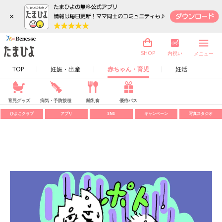
×
内祝い
SHOP
メニュー
TOP
妊娠・出産
赤ちゃん・育児
妊活
育児グッズ
病気・予防接種
離乳食
優待パス
ひよこクラブ
アプリ
SNS
キャンペーン
写真スタジオ