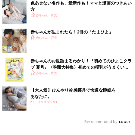
色あせない名作も、最新作も！ママと漫画のつきあい
方
赤ちゃん・育児
赤ちゃんが生まれたら！2冊の「たまひよ」
赤ちゃん・育児
赤ちゃんのお世話まるわかり！『初めてのひよこクラ
ブ 夏号』〈巻頭大特集〉初めての授乳がうまくい
く！ おっぱい・ミルクの基本と夏のトラブル 解決テ
赤ちゃん・育児
ク
【大人気】ひんやり冷感寝具で快適な睡眠を
あなたに。
PR(アイリスプラザ)
Recommended by