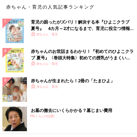
赤ちゃん・育児の人気記事ランキング
育児の困ったがズバリ！解決する本『ひよこクラブ
夏号』 4カ月～2才になるまで、育児に役立つ情報が
いっぱい！
赤ちゃん・育児
赤ちゃんのお世話まるわかり！『初めてのひよこクラ
ブ 夏号』〈巻頭大特集〉初めての授乳がうまくい
く！ おっぱい・ミルクの基本と夏のトラブル 解決テ
赤ちゃん・育児
ク
赤ちゃんが生まれたら！2冊の「たまひよ」
赤ちゃん・育児
お墓の撤去にいくらかかる？墓じまい費用
PR(くらしの話題)